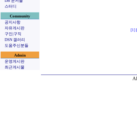
DB 문서들
스터디
Community
공지사항
자유게시판
[1]
구인|구직
DSN 갤러리
도움주신분들
Admin
운영게시판
최근게시물
Al