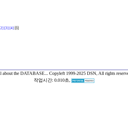
[2]
[3]
[4]
[5]
l about the DATABASE...
Copyleft 1999-2025 DSN, All rights reserv
작업시간: 0.010초,