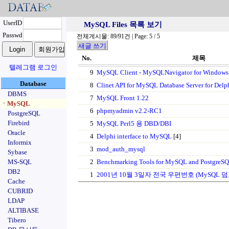
UserID
MySQL Files 목록 보기
Passwd
전체게시물: 89/91건 | Page: 5 / 5
새글 쓰기
No.
제목
텔레그램 로그인
9
MySQL Client - MySQLNavigator for Windows
Database
8
Clinet API for MySQL Database Server for Delp
DBMS
7
MySQL Front 1.22
ㆍMySQL
6
phpmyadmin v2.2-RC1
PostgreSQL
Firebird
5
MySQL Perl5 용 DBD/DBI
Oracle
4
Delphi interface to MySQL
[4]
Informix
3
mod_auth_mysql
Sybase
MS-SQL
2
Benchmarking Tools for MySQL and PostgreS
DB2
1
2001년 10월 3일자 전국 우편번호 (MySQL 
Cache
CUBRID
LDAP
ALTIBASE
Tibero