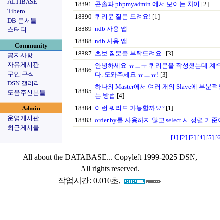
ALTIBASE
18891
콘솔과 phpmyadmin 에서 보이는 차이
[2]
Tibero
18890
쿼리문 질문 드려요!
[1]
DB 문서들
18889
ndb 사용 앱
스터디
18888
ndb 사용 앱
Community
18887
초보 질문좀 부탁드려요..
[3]
공지사항
자유게시판
안녕하세요 ㅠㅡㅠ 쿼리문을 작성했는데 계속
18886
구인|구직
다. 도와주세요 ㅠㅡㅠ!
[3]
DSN 갤러리
하나의 Master에서 여러 개의 Slave에 부분적인 dat
18885
도움주신분들
는 방법
[4]
18884
이런 쿼리도 가능할까요?
[1]
Admin
운영게시판
18883
order by를 사용하지 않고 select 시 정렬 
최근게시물
[1]
[2]
[3]
[4]
[5]
[6
All about the DATABASE...
Copyleft 1999-2025 DSN,
All rights reserved.
작업시간: 0.010초,