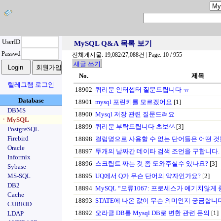
UserID
MySQL Q&A 목록 보기
Passwd
전체게시물: 19,082/27,088건 | Page: 10 / 955
새글 쓰기
No.
제목
텔레그램 로그인
18902
쿼리문 인터셉터 질문드립니다 ㅠ
Database
18901
mysql 포린키를 모르겠어요
[1]
DBMS
18900
Mysql 저장 관련 질문드려요
ㆍMySQL
18899
쿼리문 부탁드립니다 초보^^
[3]
PostgreSQL
Firebird
18898
컬럼명으로 사용할 수 없는 단어들은 어떤 것
Oracle
18897
두개의 날짜간 데이타 검색 조언을 구합니다.
Informix
18896
스크립트 짜는 것 좀 도와주실수 있나요?
[3]
Sybase
MS-SQL
18895
UQ에서 Q가 무슨 단어의 약자인가요?
[2]
DB2
18894
MySQL “오류1067: 프로세스가 예기치않게
Cache
18893
STATE에 나온 값이 무슨 의미인지 궁금합니다
CUBRID
18892
오라클 DB를 Mysql DB로 변환 관련 문의
[1]
LDAP