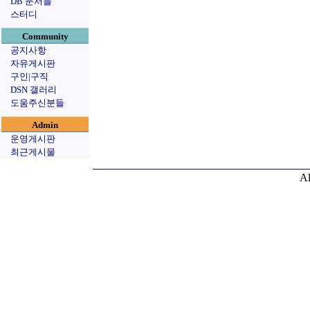
DB 문서들
스터디
Community
공지사항
자유게시판
구인|구직
DSN 갤러리
도움주신분들
Admin
운영게시판
최근게시물
Al