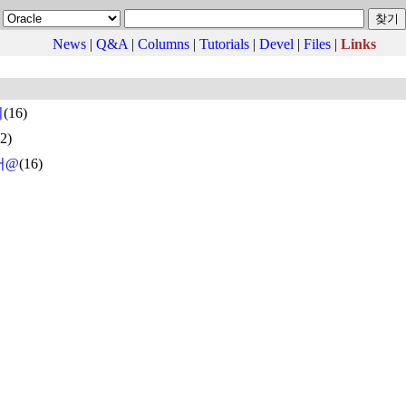
News
|
Q&A
|
Columns
|
Tutorials
|
Devel
|
Files
|
Links
지
(16)
(2)
서@
(16)