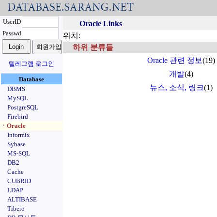
UserID
Oracle Links
Passwd
위치:
하위 분류들
Oracle 관련 정보
(19)
텔레그램 로그인
개발
(4)
Database
뉴스, 소식, 링크
(1)
DBMS
MySQL
PostgreSQL
Firebird
ㆍOracle
Informix
Sybase
MS-SQL
DB2
Cache
CUBRID
LDAP
ALTIBASE
Tibero