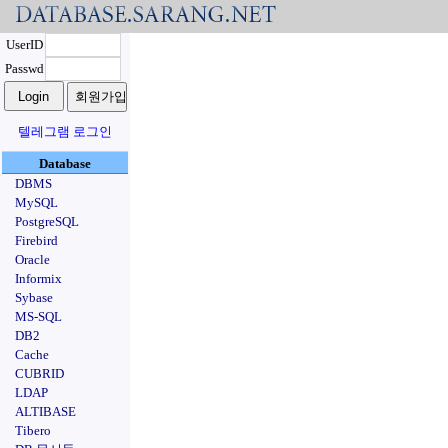
UserID
Passwd
텔레그램 로그인
Database
DBMS
MySQL
PostgreSQL
Firebird
Oracle
Informix
Sybase
MS-SQL
DB2
Cache
CUBRID
LDAP
ALTIBASE
Tibero