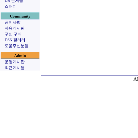
DB 문서들
스터디
Community
공지사항
자유게시판
구인|구직
DSN 갤러리
도움주신분들
Admin
운영게시판
최근게시물
Al