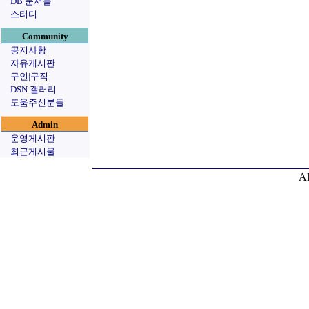
DB 문서들
스터디
Community
공지사항
자유게시판
구인|구직
DSN 갤러리
도움주신분들
Admin
운영게시판
최근게시물
Al