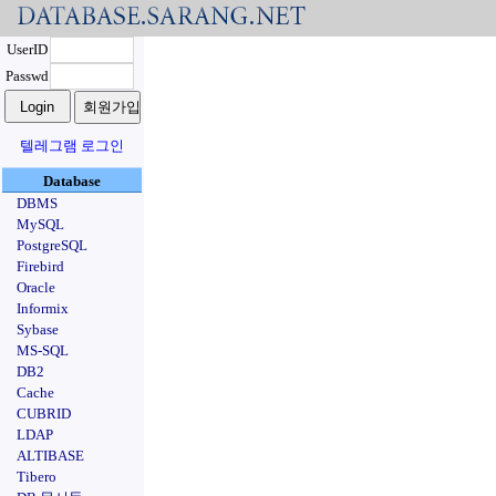
UserID
Passwd
텔레그램 로그인
Database
DBMS
MySQL
PostgreSQL
Firebird
Oracle
Informix
Sybase
MS-SQL
DB2
Cache
CUBRID
LDAP
ALTIBASE
Tibero