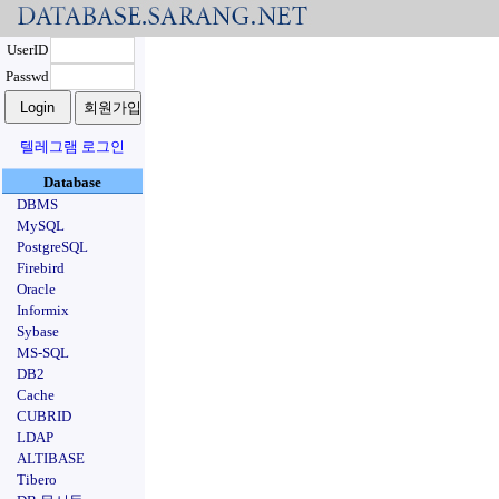
UserID
Passwd
텔레그램 로그인
Database
DBMS
MySQL
PostgreSQL
Firebird
Oracle
Informix
Sybase
MS-SQL
DB2
Cache
CUBRID
LDAP
ALTIBASE
Tibero