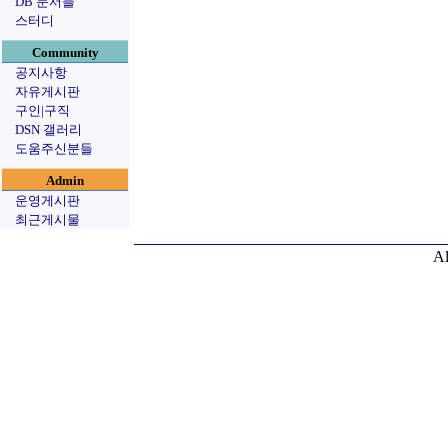
DB 문서들
스터디
Community
공지사항
자유게시판
구인|구직
DSN 갤러리
도움주신분들
Admin
운영게시판
최근게시물
Al