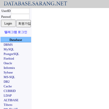
UserID
Passwd
텔레그램 로그인
Database
DBMS
MySQL
PostgreSQL
Firebird
Oracle
Informix
Sybase
MS-SQL
DB2
Cache
CUBRID
LDAP
ALTIBASE
Tibero