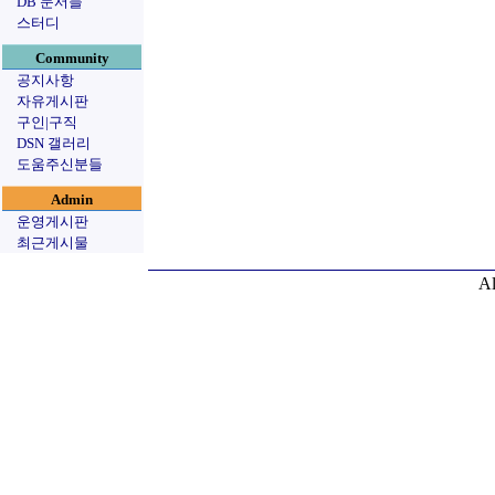
DB 문서들
스터디
Community
공지사항
자유게시판
구인|구직
DSN 갤러리
도움주신분들
Admin
운영게시판
최근게시물
Al