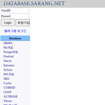
UserID
Passwd
텔레그램 로그인
Database
DBMS
MySQL
PostgreSQL
Firebird
Oracle
Informix
Sybase
MS-SQL
DB2
Cache
CUBRID
LDAP
ALTIBASE
Tibero