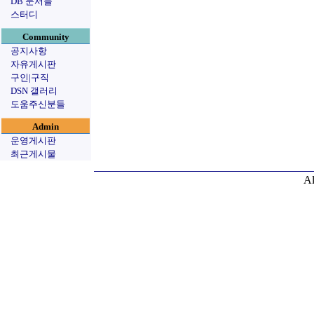
DB 문서들
스터디
Community
공지사항
자유게시판
구인|구직
DSN 갤러리
도움주신분들
Admin
운영게시판
최근게시물
Al