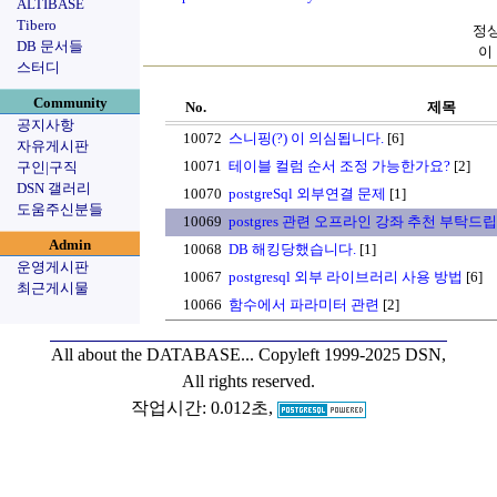
ALTIBASE
Tibero
정상
DB 문서들
이
스터디
Community
No.
제목
공지사항
10072
스니핑(?) 이 의심됩니다.
[6]
자유게시판
10071
테이블 컬럼 순서 조정 가능한가요?
[2]
구인|구직
DSN 갤러리
10070
postgreSql 외부연결 문제
[1]
도움주신분들
10069
postgres 관련 오프라인 강좌 추천 부탁드
Admin
10068
DB 해킹당했습니다.
[1]
운영게시판
10067
postgresql 외부 라이브러리 사용 방법
[6]
최근게시물
10066
함수에서 파라미터 관련
[2]
All about the DATABASE...
Copyleft 1999-2025 DSN,
All rights reserved.
작업시간: 0.012초,