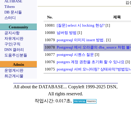
ALTIBASE
김상
Tibero
DB 문서들
No.
제목
스터디
10081
[질문] select 시 locking 현상?
[1]
Community
10080
넘버링 방법
[1]
공지사항
자유게시판
10079
postgresql 이미지 insert 방법..
[1]
구인|구직
10078
Postgresql 에서 오라클의 dba_source 처
DSN 갤러리
10077
postgresql 시퀀스 질문
[3]
도움주신분들
10076
postgres 계정 권한을 초기화 할 수 있나요
[3]
Admin
10075
postgresql 서버 모니터링? 상태파악?방법있
운영게시판
최근게시물
All about the DATABASE...
Copyleft 1999-2025 DSN,
All rights reserved.
작업시간: 0.017초,