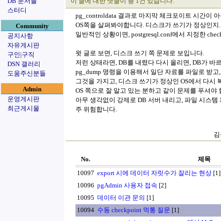
DB 문서들
이 글에 대한 댓글이 총 1건 있습니다.
스터디
pg_controldata 결과로 마지막 체크포이트 시간이
OS쪽을 살펴봐야합니다. 디스크가 쓰기가 정상인지.
Community
일반적인 상황이면, postgresql.conf에서 지정한 chec
공지사항
자유게시판
윗 글로 보면, 디스크 쓰기 쪽 문제로 보입니다.
구인|구직
저런 상태라면, DB를 내렸다 다시 올리면, DB가 바
DSN 갤러리
pg_dump 명령을 이용해서 일단 자료를 파일로 받고
도움주신분들
그것을 가지고, 디스크 쓰기가 정상인 OS에서 다시 
Admin
OS 쪽으로 잘 알고 있는 분하고 같이 문제를 푸셔야 
운영게시판
아무 생각없이 강제로 DB 서버 내리고, 파일 시스템
최근게시물
주 위험합니다.
김
No.
제목
10097
export 시에 데이터 자릿수가 잘리는 현상
[1]
10096
pgAdmin 사용자 접속
[2]
10095
데이터 이관 문의
[1]
10094
수동 checkpoint 먹통 질문
[1]