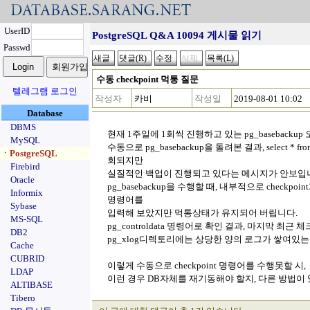
UserID
PostgreSQL Q&A 10094 게시물 읽기
Passwd
수동 checkpoint 먹통 질문
텔레그램 로그인
작성자
카비
작성일
2019-08-01 10:02
Database
DBMS
현재 1주일에 1회씩 진행하고 있는 pg_baseback
MySQL
수동으로 pg_basebackup을 돌려본 결과, select * from
ㆍPostgreSQL
회되지만
Firebird
실질적인 백업이 진행되고 있다는 메시지가 안보입니다.(pg_
Oracle
pg_basebackup을 수행할 때, 내부적으로 checkpo
Informix
명령어를
Sybase
입력해 보았지만 먹통상태가 유지되어 버립니다.
MS-SQL
pg_controldata 명령어로 확인 결과, 마지막 최근 
DB2
pg_xlog디렉토리에는 상당한 양의 로그가 쌓여있는
Cache
CUBRID
이렇게 수동으로 checkpoint 명령어를 수행못할 시,
LDAP
이런 경우 DB자체를 재기동해야 할지, 다른 방법이
ALTIBASE
Tibero