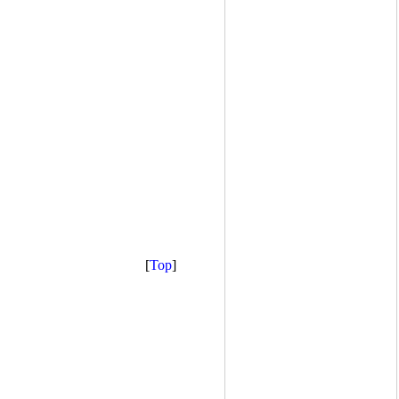
[
Top
]