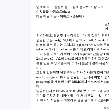
넓게 배우고, 꼼꼼히 묻고, 깊게 생각하고, 잘 고르고,
이것들을 바탕으로(thus)
마음 따뜻히 움직여야죠! - 중용에서
김상
이
안녕하세요. 답변주셔서 감사합니다. 제 질문이 명확
궁금한 것은 PostgreSQL에서는 왜 VIEW에서 nex
테스트 해본 동기는 고객사의 sql server 개발자분
sql server에서 linked server를 거쳐 원격지의 db
1. 이 값을 가져오기 위해 db2에 sequence 값을 참조
2. sql server는 db2의 view를 참조하도록 하려고 했습
뷰를 만들 수 없었습니다. 그래서 원글과 같이 사용
니다.
그렇게 일단락된 이후부터는 회사 상사분과 같이 다른 DBMS
oracle, postgresql 에서는 동일한 조건에서 
postgresql 을 제외한 다른 DBMS에서는 view에서 s
다.
말씀하신대로 DBMS 별로 특성이 있으므로 그에 맞
제한을 둔것은 명시되어 있는데 왜 사용할 수 없는지
서 여기서 자문을 구해보려고 글을 올리게 되었습니다
정상