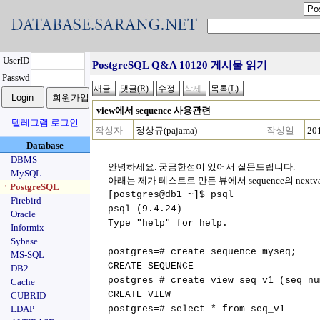
UserID
PostgreSQL Q&A 10120 게시물 읽기
Passwd
view에서 sequence 사용관련
텔레그램 로그인
작성자
정상규(pajama)
작성일
20
Database
DBMS
안녕하세요. 궁금한점이 있어서 질문드립니다.
MySQL
아래는 제가 테스트로 만든 뷰에서 sequence의 next
ㆍPostgreSQL
[postgres@db1 ~]$ psql
Firebird
psql (9.4.24)
Oracle
Type "help" for help.
Informix
Sybase
postgres=# create sequence myseq;
MS-SQL
CREATE SEQUENCE
DB2
postgres=# create view seq_v1 (seq_nu
Cache
CREATE VIEW
CUBRID
LDAP
postgres=# select * from seq_v1