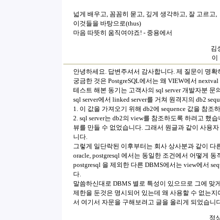
넓게 배우고, 꼼꼼히 묻고, 깊게 생각하고, 잘 고르고,
이것들을 바탕으로(thus)
마음 따뜻히 움직여야죠! - 중용에서
김상
이
안녕하세요. 답변주셔서 감사합니다. 제 질문이 명확
궁금한 것은 PostgreSQL에서는 왜 VIEW에서 nex
테스트 해본 동기는 고객사의 sql server 개발자분
sql server에서 linked server를 거쳐 원격지의 db
1. 이 값을 가져오기 위해 db2에 sequence 값을 참조
2. sql server는 db2의 view를 참조하도록 하려고 했습
뷰를 만들 수 없었습니다. 그래서 원글과 같이 사용
니다.
그렇게 일단락된 이후부터는 회사 상사분과 같이 다른 DBMS
oracle, postgresql 에서는 동일한 조건에서 
postgresql 을 제외한 다른 DBMS에서는 view에서 s
다.
말씀하신대로 DBMS 별로 특성이 있으므로 그에 맞
제한을 둔것은 명시되어 있는데 왜 사용할 수 없는지
서 여기서 자문을 구해보려고 글을 올리게 되었습니다
정상