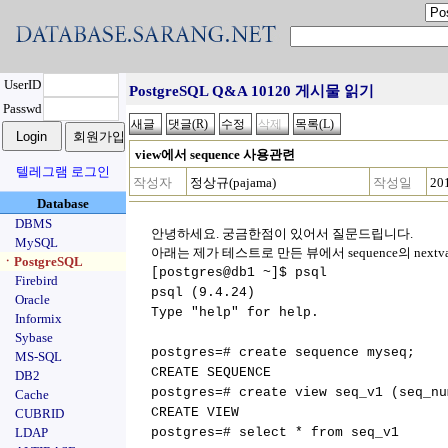
UserID
PostgreSQL Q&A 10120 게시물 읽기
Passwd
view에서 sequence 사용관련
텔레그램 로그인
작성자
정상규(pajama)
작성일
20
Database
DBMS
안녕하세요. 궁금한점이 있어서 질문드립니다.
MySQL
아래는 제가 테스트로 만든 뷰에서 sequence의 next
ㆍPostgreSQL
[postgres@db1 ~]$ psql
Firebird
psql (9.4.24)
Oracle
Type "help" for help.
Informix
Sybase
postgres=# create sequence myseq;
MS-SQL
CREATE SEQUENCE
DB2
postgres=# create view seq_v1 (seq_nu
Cache
CREATE VIEW
CUBRID
LDAP
postgres=# select * from seq_v1