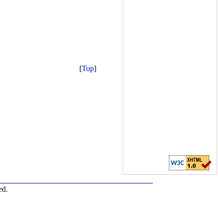
[
Top
]
ed.