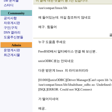
DB 문서들
이 글에 대한 댓글이 총 3건 있습니다.
스터디
/usr/compat/linux/lib
Community
에 들어있는데. 여길 참조하지 않네요
공지사항
자유게시판
에구.. 힘들어
구인|구직
DSN 갤러리
골
도움주신분들
누구 도움좀 주세요
Admin
운영게시판
FreeBSD에서 알티베이스 연결 해 보신분..
최근게시물
unixODBC로는 안되네요
다운 받은게 linux 의 라이브러리라
[01000][unixODBC][Driver Manager]Can't open lib '/us
/usr/compat/linux/lib/libaltibase_odbc.so: Undefined
[ISQL]ERROR: Could not SQLConnect
가 떨어지네여
에궁..