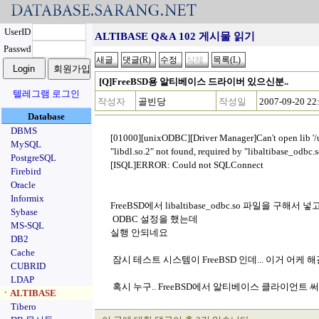
UserID
ALTIBASE Q&A 102 게시물 읽기
Passwd
[Q]FreeBSD용 알티베이스 드라이버 있으신분..
텔레그램 로그인
작성자
골빈당
작성일
2007-09-20 22
Database
DBMS
[01000][unixODBC][Driver Manager]Can't open lib '/usr
MySQL
"libdl.so.2" not found, required by "libaltibase_odbc.
PostgreSQL
[ISQL]ERROR: Could not SQLConnect
Firebird
Oracle
Informix
FreeBSD에서 libaltibase_odbc.so 파일을 구해서 넣
Sybase
ODBC 설정을 했는데
MS-SQL
실행 안되네요
DB2
Cache
잠시 테스트 시스템이 FreeBSD 인데... 이거 어케
CUBRID
LDAP
혹시 누구.. FreeBSD에서 알티베이스 클라이언트 
ㆍALTIBASE
Tibero