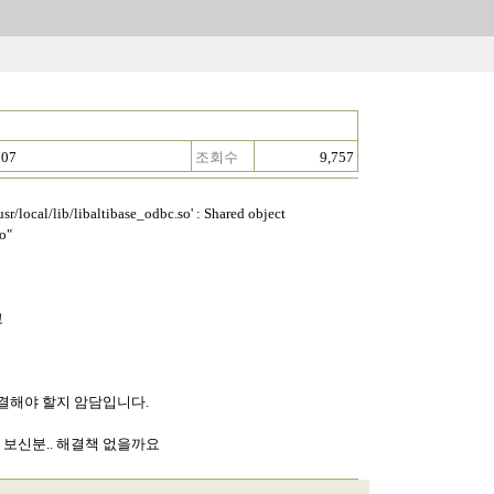
:07
조회수
9,757
/local/lib/libaltibase_odbc.so' : Shared object
so"
고
 해결해야 할지 암담입니다.
써 보신분.. 해결책 없을까요