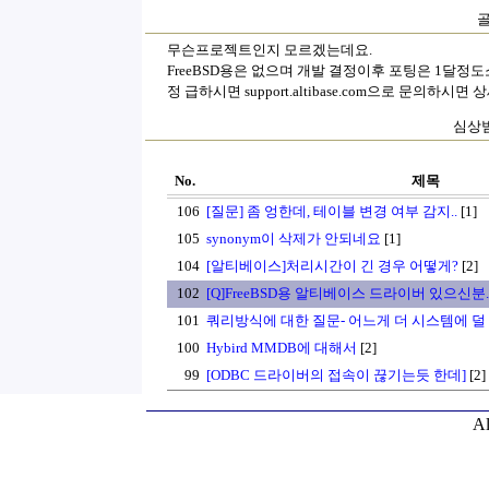
골
무슨프로젝트인지 모르겠는데요.
FreeBSD용은 없으며 개발 결정이후 포팅은 1달정
정 급하시면 support.altibase.com으로 문의하시
심상범(
No.
제목
106
[질문] 좀 엉한데, 테이블 변경 여부 감지..
[1]
105
synonym이 삭제가 안되네요
[1]
104
[알티베이스]처리시간이 긴 경우 어떻게?
[2]
102
[Q]FreeBSD용 알티베이스 드라이버 있으신분.
101
쿼리방식에 대한 질문- 어느게 더 시스템에 덜
100
Hybird MMDB에 대해서
[2]
99
[ODBC 드라이버의 접속이 끊기는듯 한데]
[2]
Al