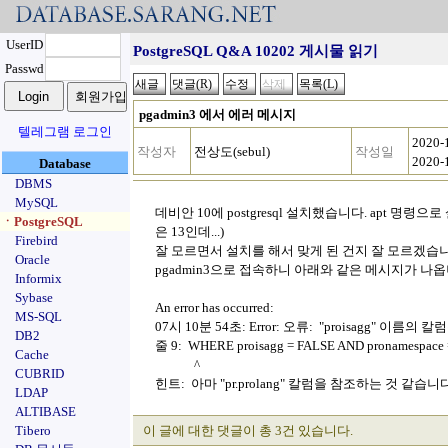
UserID
PostgreSQL Q&A 10202 게시물 읽기
Passwd
pgadmin3 에서 에러 메시지
텔레그램 로그인
2020-
작성자
전상도(sebul)
작성일
2020-
Database
DBMS
MySQL
데비안 10에 postgresql 설치했습니다. apt 명령으로
ㆍPostgreSQL
은 13인데...)
Firebird
잘 모르면서 설치를 해서 맞게 된 건지 잘 모르겠습니
Oracle
pgadmin3으로 접속하니 아래와 같은 메시지가 나
Informix
Sybase
An error has occurred:
MS-SQL
07시 10분 54초: Error: 오류: "proisagg" 이름의
DB2
줄 9: WHERE proisagg = FALSE AND pronamespace =
Cache
^
CUBRID
힌트: 아마 "pr.prolang" 칼럼을 참조하는 것 같습니다
LDAP
ALTIBASE
Tibero
이 글에 대한 댓글이 총 3건 있습니다.