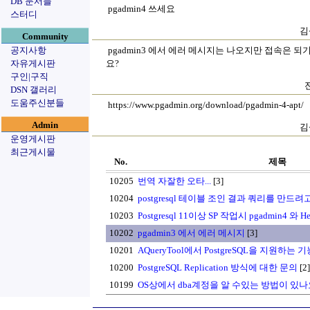
DB 문서들
pgadmin4 쓰세요
스터디
김
Community
공지사항
pgadmin3 에서 에러 메시지는 나오지만 접속은 되
자유게시판
요?
구인|구직
DSN 갤러리
도움주신분들
https://www.pgadmin.org/download/pgadmin-4-apt/
Admin
김
운영게시판
최근게시물
No.
제목
10205
번역 자잘한 오타...
[3]
10204
postgresql 테이블 조인 결과 쿼리를 만드
10203
Postgresql 11이상 SP 작업시 pgadmin4 와 He
10202
pgadmin3 에서 에러 메시지
[3]
10201
AQueryTool에서 PostgreSQL을 지원하
10200
PostgreSQL Replication 방식에 대한 문의
[2]
10199
OS상에서 dba계정을 알 수있는 방법이 있나