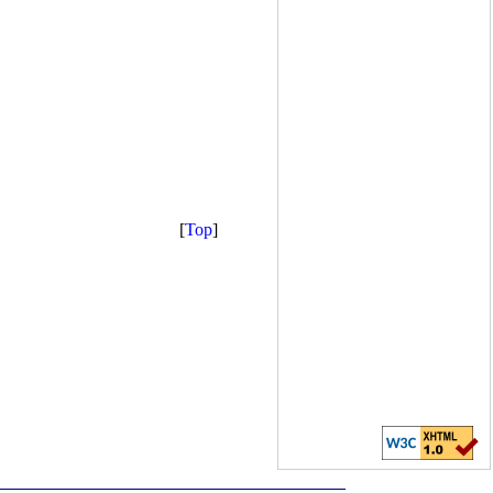
[
Top
]