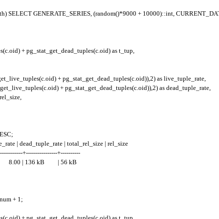
 birth) SELECT GENERATE_SERIES, (random()*9000 + 10000)::int, CURRENT_DAT
(c.oid) + pg_stat_get_dead_tuples(c.oid) as t_tup,
t_live_tuples(c.oid) + pg_stat_get_dead_tuples(c.oid)),2) as live_tuple_rate,
et_live_tuples(c.oid) + pg_stat_get_dead_tuples(c.oid)),2) as dead_tuple_rate,
rel_size,
_tup DESC;
rate | dead_tuple_rate | total_rel_size | rel_size
------------+----------------+----------
 8.00 | 136 kB | 56 kB
num + 1;
(c.oid) + pg_stat_get_dead_tuples(c.oid) as t_tup,