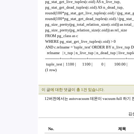
pg_stat_get_live_tuples(c.oid) AS n_live_tup,
pg_stat_get_dead_tuples(c.oid) AS n_dead_tup,
round(100*pg_stat_get_live_tuples(c.oid) / (pg_stat_ge
round(100*pg_stat_get_dead_tuples(c.oid) / (pg_stat_g
pg_size_pretty(pg_total_relation_size(c.oid)) as total_
pg_size_pretty(pg_relation_size(c.oid)) as rel_size
FROM pg_class as c
WHERE pg_stat_get_live_tuples(c.oid) > 0
AND c.relname = 'tuple_test' ORDER BY n_live_tup
relname | t_tup | n_live_tup | n_dead_tup | live_tuple_
------------+-------+------------+------------+-----------------+-----
tuple_test | 1100 | 1100 | 0 | 100.00 | 
(1 row)
이 글에 대한 댓글이 총 1건 있습니다.
12버전에서는 autovacuum 데몬이 vacuum full 하
김상
No.
제목