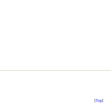
[
Top
]