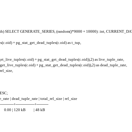
 birth) SELECT GENERATE_SERIES, (random()*9000 + 10000)::int, CURRENT_DAT
(c.oid) + pg_stat_get_dead_tuples(c.oid) as t_tup,
t_live_tuples(c.oid) + pg_stat_get_dead_tuples(c.oid)),2) as live_tuple_rate,
et_live_tuples(c.oid) + pg_stat_get_dead_tuples(c.oid)),2) as dead_tuple_rate,
rel_size,
DESC;
rate | dead_tuple_rate | total_rel_size | rel_size
------------+----------------+----------
0.00 | 120 kB | 48 kB