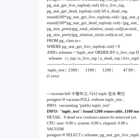
pg_stat_get_live_tuples(c.oid) AS n_live_tup,
pg_stat_get_dead_tuples(c.oid) AS n_dead_tup,
round(100*pg_stat_get_live_tuples(c.oid) / (pg_stat_ge
round(100*pg_stat_get_dead_tuples(c.oid) / (pg_stat_g
pg_size_pretty(pg_total_relation_size(c.oid)) as total_
pg_size_pretty(pg_relation_size(c.oid)) as rel_size
FROM pg_class as c
WHERE pg_stat_get_live_tuples(c.oid) > 0
AND c.relname = 'tuple_test' ORDER BY n_live_tup
relname | t_tup | n_live_tup | n_dead_tup | live_tuple_
------------+-------+------------+------------+-----------------+-----
tuple_test | 2300 | 1100 | 1200 | 47.00 |
(1 row)
-- vacuum full 수행하고, 다시 tuple 정보 확인
postgres=# vacuum FULL verbose tuple_test ;
INFO: vacuuming "public.tuple_test"
INFO: "tuple_test": found 1200 removable, 1100 no
DETAIL: 0 dead row versions cannot be removed yet.
CPU: user: 0.00 s, system: 0.00 s, elapsed: 0.00 s.
VACUUM
postgres=# SELECT c.relname, pg_stat_get_live_tuples