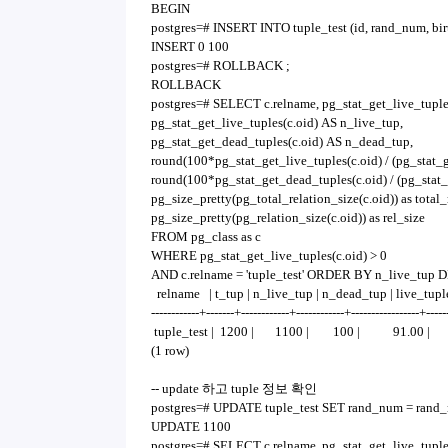
BEGIN
postgres=# INSERT INTO tuple_test (id, rand_num,
INSERT 0 100
postgres=# ROLLBACK ;
ROLLBACK
postgres=# SELECT c.relname, pg_stat_get_live_tuples
pg_stat_get_live_tuples(c.oid) AS n_live_tup,
pg_stat_get_dead_tuples(c.oid) AS n_dead_tup,
round(100*pg_stat_get_live_tuples(c.oid) / (pg_stat_ge
round(100*pg_stat_get_dead_tuples(c.oid) / (pg_stat_g
pg_size_pretty(pg_total_relation_size(c.oid)) as total_
pg_size_pretty(pg_relation_size(c.oid)) as rel_size
FROM pg_class as c
WHERE pg_stat_get_live_tuples(c.oid) > 0
AND c.relname = 'tuple_test' ORDER BY n_live
relname | t_tup | n_live_tup | n_dead_tup | live_tuple_
------------+-------+------------+------------+-----------------+-----
tuple_test | 1200 | 1100 | 100 | 91.00 |
(1 row)
-- update 하고 tuple 정보 확인
postgres=# UPDATE tuple_test SET rand_num = rand_
UPDATE 1100
postgres=# SELECT c.relname, pg_stat_get_live_tuples