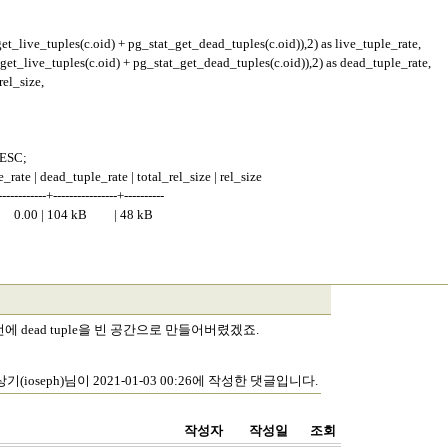
t_live_tuples(c.oid) + pg_stat_get_dead_tuples(c.oid)),2) as live_tuple_rate,
et_live_tuples(c.oid) + pg_stat_get_dead_tuples(c.oid)),2) as dead_tuple_rate,
rel_size,
 DESC;
rate | dead_tuple_rate | total_rel_size | rel_size
------------+----------------+----------
0.00 | 104 kB | 48 kB
기 전에 dead tuple을 빈 공간으로 만들어버렸겠죠.
기(ioseph)님이 2021-01-03 00:26에 작성한 댓글입니다.
작성자
작성일
조회