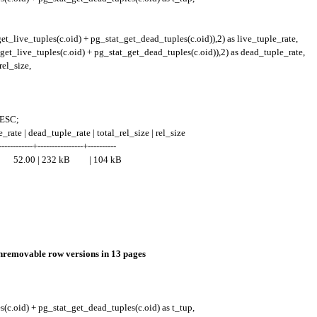
t_live_tuples(c.oid) + pg_stat_get_dead_tuples(c.oid)),2) as live_tuple_rate,
et_live_tuples(c.oid) + pg_stat_get_dead_tuples(c.oid)),2) as dead_tuple_rate,
rel_size,
 DESC;
rate | dead_tuple_rate | total_rel_size | rel_size
------------+----------------+----------
 52.00 | 232 kB | 104 kB
nremovable row versions in 13 pages
(c.oid) + pg_stat_get_dead_tuples(c.oid) as t_tup,