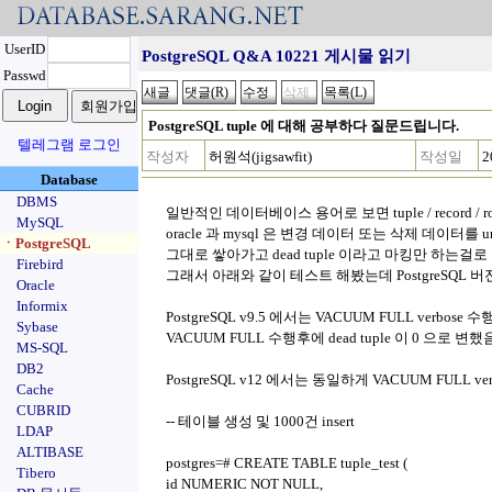
UserID
PostgreSQL Q&A 10221 게시물 읽기
Passwd
PostgreSQL tuple 에 대해 공부하다 질문드립니다.
텔레그램 로그인
작성자
허원석(jigsawfit)
작성일
2
Database
DBMS
일반적인 데이터베이스 용어로 보면 tuple / record
MySQL
oracle 과 mysql 은 변경 데이터 또는 삭제 데이터를 
ㆍPostgreSQL
그대로 쌓아가고 dead tuple 이라고 마킹만 하는걸로 알고
Firebird
그래서 아래와 같이 테스트 해봤는데 PostgreSQL 버
Oracle
Informix
PostgreSQL v9.5 에서는 VACUUM FULL verbose
Sybase
VACUUM FULL 수행후에 dead tuple 이 0 으로 
MS-SQL
DB2
PostgreSQL v12 에서는 동일하게 VACUUM FULL v
Cache
CUBRID
-- 테이블 생성 및 1000건 insert
LDAP
ALTIBASE
postgres=# CREATE TABLE tuple_test (
Tibero
id NUMERIC NOT NULL,