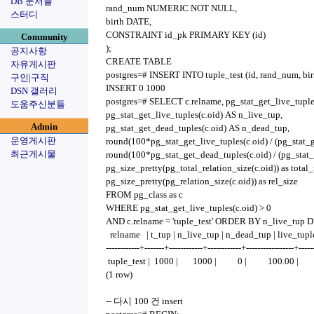
DB 문서들
rand_num NUMERIC NOT NULL,
스터디
birth DATE,
CONSTRAINT id_pk PRIMARY KEY (id)
Community
);
공지사항
CREATE TABLE
자유게시판
postgres=# INSERT INTO tuple_test (id, rand_num,
구인|구직
INSERT 0 1000
DSN 갤러리
postgres=# SELECT c.relname, pg_stat_get_live_tuples
도움주신분들
pg_stat_get_live_tuples(c.oid) AS n_live_tup,
Admin
pg_stat_get_dead_tuples(c.oid) AS n_dead_tup,
운영게시판
round(100*pg_stat_get_live_tuples(c.oid) / (pg_stat_ge
최근게시물
round(100*pg_stat_get_dead_tuples(c.oid) / (pg_stat_g
pg_size_pretty(pg_total_relation_size(c.oid)) as total_
pg_size_pretty(pg_relation_size(c.oid)) as rel_size
FROM pg_class as c
WHERE pg_stat_get_live_tuples(c.oid) > 0
AND c.relname = 'tuple_test' ORDER BY n_live_tup 
relname | t_tup | n_live_tup | n_dead_tup | live_tuple_
------------+-------+------------+------------+-----------------+-----
tuple_test | 1000 | 1000 | 0 | 100.00 | 
(1 row)
-- 다시 100 건 insert