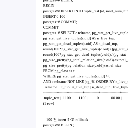
postgres=# BEGIN;
BEGIN
postgres=# INSERT INTO tuple_test (id, rand_num,
INSERT 0 100
postgres=# COMMIT;
COMMIT
postgres=# SELECT c.relname, pg_stat_get_live_tuples
pg_stat_get_live_tuples(c.oid) AS n_live_tup,
pg_stat_get_dead_tuples(c.oid) AS n_dead_tup,
round(100*pg_stat_get_live_tuples(c.oid) / (pg_stat_ge
round(100*pg_stat_get_dead_tuples(c.oid) / (pg_stat_g
pg_size_pretty(pg_total_relation_size(c.oid)) as total_
pg_size_pretty(pg_relation_size(c.oid)) as rel_size
FROM pg_class as c
WHERE pg_stat_get_live_tuples(c.oid) > 0
AND c.relname NOT LIKE 'pg_%' ORDER BY n_live_
relname | t_tup | n_live_tup | n_dead_tup | live_tuple_
------------+-------+------------+------------+-----------------+-----
tuple_test | 1100 | 1100 | 0 | 100.00 | 
(1 row)
-- 100 건 insert 하고 rollback
postgres=# BEGIN ;