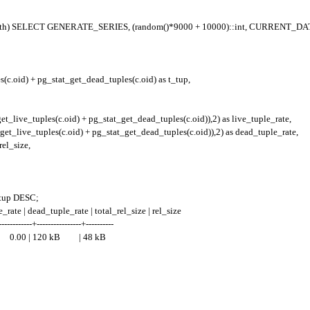
 birth) SELECT GENERATE_SERIES, (random()*9000 + 10000)::int, CURRENT_DAT
(c.oid) + pg_stat_get_dead_tuples(c.oid) as t_tup,
t_live_tuples(c.oid) + pg_stat_get_dead_tuples(c.oid)),2) as live_tuple_rate,
et_live_tuples(c.oid) + pg_stat_get_dead_tuples(c.oid)),2) as dead_tuple_rate,
rel_size,
tup DESC;
rate | dead_tuple_rate | total_rel_size | rel_size
------------+----------------+----------
0.00 | 120 kB | 48 kB