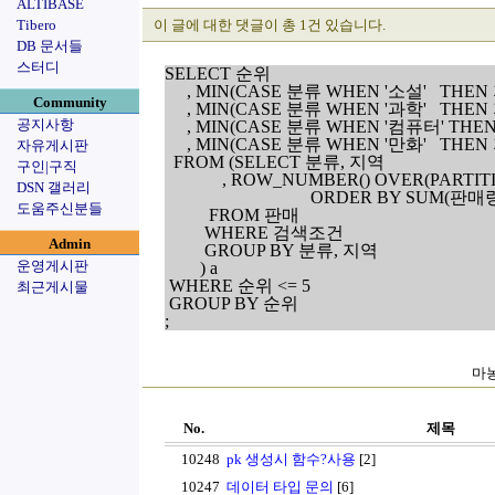
ALTIBASE
Tibero
이 글에 대한 댓글이 총 1건 있습니다.
DB 문서들
스터디
SELECT 순위

     , MIN(CASE 분류 WHEN '소설'   THE
Community
     , MIN(CASE 분류 WHEN '과학'   THE
공지사항
     , MIN(CASE 분류 WHEN '컴퓨터' TH
     , MIN(CASE 분류 WHEN '만화'   THE
자유게시판
  FROM (SELECT 분류, 지역

구인|구직
             , ROW_NUMBER() OVER(PART
DSN 갤러리
                                 ORDER BY S
도움주신분들
          FROM 판매

         WHERE 검색조건

Admin
         GROUP BY 분류, 지역

운영게시판
        ) a

 WHERE 순위 <= 5

최근게시물
 GROUP BY 순위

마농
No.
제목
10248
pk 생성시 함수?사용
[2]
10247
데이터 타입 문의
[6]