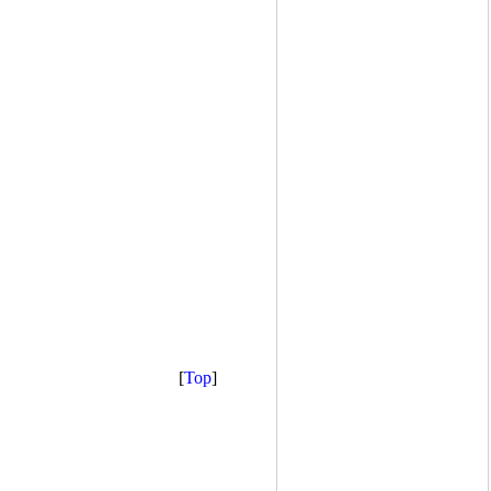
[
Top
]