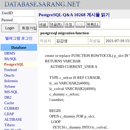
UserID
PostgreSQL Q&A 10268 게시물 읽기
Passwd
postgresql migration function
텔레그램 로그인
작성자
김갑생
작성일
2021-07-19 15
Database
DBMS
create or replace FUNCTION ROWTOCOL( p_slct IN
MySQL
RETURNS VARCHAR
ㆍPostgreSQL
AUTHID CURRENT_USER A
Firebird
Oracle
TYPE c_refcur IS REF CURSOR;
Informix
lc_str VARCHAR2(4000);
Sybase
lc_colval VARCHAR2(4000);
MS-SQL
c_dummy c_refcur;
DB2
l number;
Cache
CUBRID
BEGIN
LDAP
OPEN c_dummy FOR p_slct;
ALTIBASE
LOOP
Tibero
FETCH c_dummy INTO lc_colval;