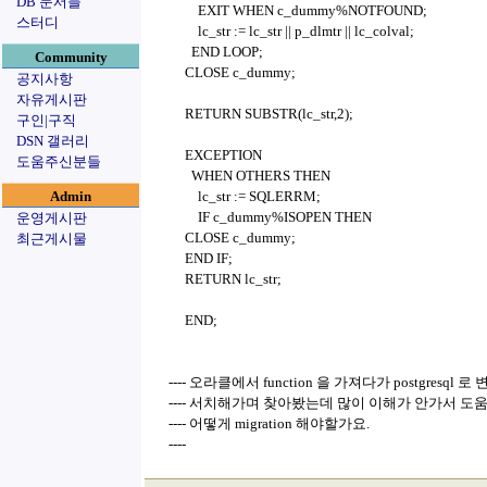
DB 문서들
EXIT WHEN c_dummy%NOTFOUND;
스터디
lc_str := lc_str || p_dlmtr || lc_colval;
END LOOP;
Community
CLOSE c_dummy;
공지사항
자유게시판
RETURN SUBSTR(lc_str,2);
구인|구직
DSN 갤러리
EXCEPTION
도움주신분들
WHEN OTHERS THEN
Admin
lc_str := SQLERRM;
IF c_dummy%ISOPEN THEN
운영게시판
CLOSE c_dummy;
최근게시물
END IF;
RETURN lc_str;
END;
---- 오라클에서 function 을 가져다가 postgresq
---- 서치해가며 찾아봤는데 많이 이해가 안가서 도
---- 어떻게 migration 해야할가요.
----