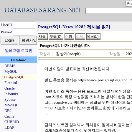
UserID
PostgreSQL News 10282 게시물 읽기
Passwd
PostgreSQL 14가 나왔습니다.
텔레그램 로그인
작성자
김상기(ioseph)
작성일
202
Database
DBMS
매년 이맘때 발표되는 최신 버전입니다.
MySQL
ㆍPostgreSQL
발표 홍보용 문서는 https://www.postgresql.org/about/pr
Firebird
Oracle
이번 릴리즈 특정은 응용 프로그램 개발자 편의성을
Informix
json 자료의 특정 속성값을 조회하는 방식이 한결 
Sybase
with recursive cte 쿼리에서 정렬을 위한 예약어도 
MS-SQL
range 자료형에서 비연속 범위들도 한방에 가능하고
DB2
....
Cache
CUBRID
릴리즈 노트만 살펴봐서 쿼리들이 얼마나 바뀔지는 
LDAP
RDBMS 중요도가 점점 낮아지고는 있지만,