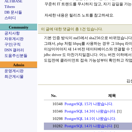
ALTIBASE
꾸준히 IT 트랜드를 무시하지 않고, 자기 갈길을 가는 Po
Tibero
DB 문서들
자세한 내용은 릴리즈 노트를 참고하세요.
스터디
Community
이 글에 대한 댓글이 총 1건 있습니다.
공지사항
기본 인증 방식이 md5에서 sha256으로 바뀌었습니다
자유게시판
그래서, php 처럼 libpq를 사용하는 경우 그 libpq 라
구인|구직
이상이어야지 새 14 버전 데이터베이스와 연결할 수
DSN 갤러리
jdbc driver 도 마찬가지일겝니다. 어느 버전 이하
도움주신분들
도입전에 클라이언트 접속 가능성부터 확인하고 작
Admin
운영게시판
최근게시물
김상
No.
제목
10348
PostgreSQL 15가 나왔습니다.
10346
PostgreSQL 14.3이 나왔습니다.
[1]
10298
PostgreSQL 14.1이 나왔습니다.
10282
PostgreSQL 14가 나왔습니다.
[1]