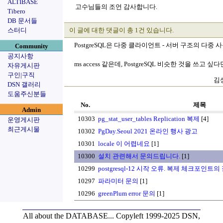
ALTIBASE
고수님들의 조언 감사합니다.
Tibero
DB 문서들
스터디
이 글에 대한 댓글이 총 1건 있습니다.
PostgreSQL은 다중 클라이언트 - 서버 구조의 
Community
공지사항
ms access 같은데, PostgreSQL 비슷한 것을 쓰고 싶
자유게시판
구인|구직
김상
DSN 갤러리
도움주신분들
No.
제목
Admin
10303
pg_stat_user_tables Replication 복제
[4]
운영게시판
최근게시물
10302
PgDay.Seoul 2021 온라인 행사 광고
10301
locale 이 어렵네요
[1]
10300
설치 관련해서 문의드립니다.
[1]
10299
postgresql-12 시작 오류. 복제 체크포인트
10297
파라미터 문의
[1]
10296
greenPlum error 문의
[1]
All about the DATABASE...
Copyleft 1999-2025 DSN,