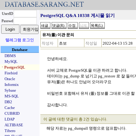
UserID
PostgreSQL Q&A 10338 게시물 읽기
Passwd
유저(롤) 이관 문의
텔레그램 로그인
작성자
초보
작성일
2022-04-13 15:28
Database
DBMS
안녕하세요.
MySQL
ㆍPostgreSQL
서버 교체로 PostgreSQL을 이관 하려고 합니다.
Firebird
데이터는 pg_dump 로 넘기고 pg_restore 로 잘 
Oracle
유저(롤)은 하나도 안넘어 오더라구요
Informix
Sybase
비밀번호 포함해서 유저 (롤) 정보를 그대로 이관 할
MS-SQL
DB2
감사합니다.
Cache
CUBRID
LDAP
이 글에 대한 댓글이 총 2건 있습니다.
ALTIBASE
해당 자료는 pg_dumpall 명령으로 덤프합니다.
Tibero