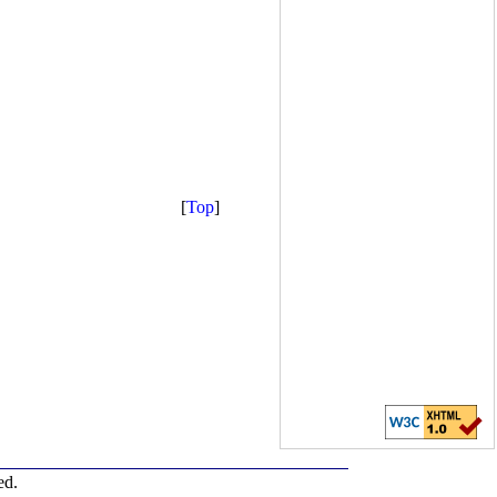
[
Top
]
ed.