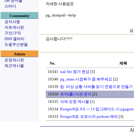
DB 문서들
자세한 사용법은
스터디
pg_dumpall --help
Community
공지사항
자유게시판
김
구인|구직
DSN 갤러리
감사합니다!!!!!!
도움주신분들
Admin
운영게시판
No.
제목
최근게시물
10341
wal file 증가 현상
[3]
10340
pg_rman 시점복구 좀 봐주세요
[2]
10339
팁: 비상 상황 서버를 읽기 전용으로 만들기
10338
유저(롤) 이관 문의
[2]
10335
삭제 요청 게시물
[1]
10334
PostgreSQL 9.6 -> 13 업그레이드 시 pgagent s
10333
PostgreSQL 프로시저 perform 에러
[3]
Al