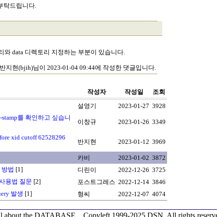
 부탁드립니다.
 디렉토리와 data 디렉토리 지정하는 부분이 있습니다.
반지현(bjih)님이 2023-01-04 09:44에 작성한 댓글입니다.
작성자
작성일
조회
설영기
2023-01-27
3928
time-stamp를 확인하고 싶습니
이창규
2023-01-26
3349
ore xid cutoff 62528296
반지현
2023-01-12
3969
카비
2023-01-02
3872
는 방법
[1]
디린이
2022-12-26
3725
복 사용법 질문
[2]
포스트그레스
2022-12-14
3846
ery 발생
[1]
형씨
2022-12-07
4074
l about the DATABASE...
Copyleft 1999-2025 DSN, All rights reserv