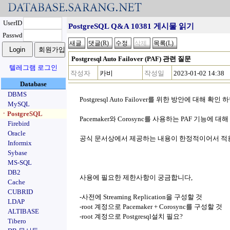
UserID
PostgreSQL Q&A 10381 게시물 읽기
Passwd
Postgresql Auto Failover (PAF) 관련 질문
텔레그램 로그인
작성자
카비
작성일
2023-01-02 14:38
Database
DBMS
Postgresql Auto Failover를 위한 방안에 대해 확인
MySQL
ㆍPostgreSQL
Pacemaker와 Corosync를 사용하는 PAF 기능에 
Firebird
Oracle
공식 문서상에서 제공하는 내용이 한정적이어서 적용
Informix
Sybase
MS-SQL
DB2
사용에 필요한 제한사항이 궁금합니다,
Cache
CUBRID
-사전에 Streaming Replication을 구성할 것
LDAP
-root 계정으로 Pacemaker + Corosync를 구성할 것
ALTIBASE
-root 계정으로 Postgresql설치 필요?
Tibero