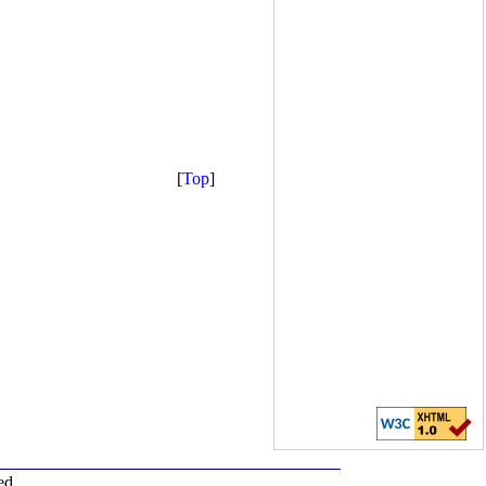
[
Top
]
ed.