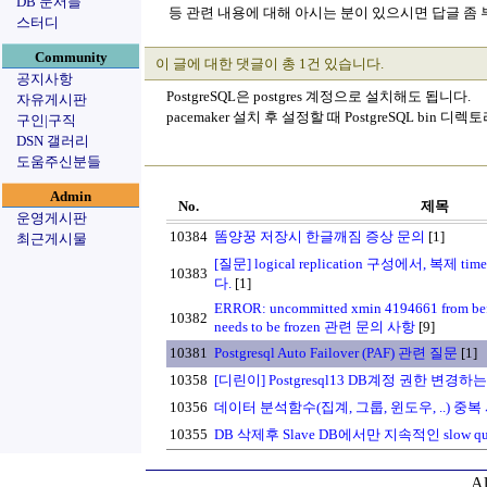
DB 문서들
등 관련 내용에 대해 아시는 분이 있으시면 답글 좀
스터디
Community
이 글에 대한 댓글이 총 1건 있습니다.
공지사항
PostgreSQL은 postgres 계정으로 설치해도 됩니다.
자유게시판
pacemaker 설치 후 설정할 때 PostgreSQL bin
구인|구직
DSN 갤러리
도움주신분들
Admin
No.
제목
운영게시판
10384
똠양꿍 저장시 한글깨짐 증상 문의
[1]
최근게시물
[질문] logical replication 구성에서, 복제 
10383
다.
[1]
ERROR: uncommitted xmin 4194661 from bef
10382
needs to be frozen 관련 문의 사항
[9]
10381
Postgresql Auto Failover (PAF) 관련 질문
[1]
10358
[디린이] Postgresql13 DB계정 권한 변경하
10356
데이터 분석함수(집계, 그룹, 윈도우, ..) 중
10355
DB 삭제후 Slave DB에서만 지속적인 slow qu
Al