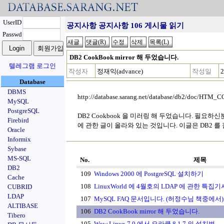
UserID
공지사항 공지사항 106 게시물 읽기
Passwd
DB2 CookBook mirror 해 두었습니다.
텔레그램 로그인
작성자
정재익(advance)
작성일
2
Database
DBMS
http://database.sarang.net/database/db2/doc/HTM
MySQL
PostgreSQL
DB2 Cookbook 을 미러링 해 두었습니다. 필요하
Firebird
에 관한 글이 올라와 있는 것입니다. 이글은 DB2 
Oracle
Informix
Sybase
MS-SQL
No.
제목
DB2
109
Windows 2000 에 PostgreSQL 설치하기
Cache
108
LinuxWorld 에 4월호의 LDAP 에 관한 특집기
CUBRID
LDAP
107
MySQL FAQ 문서입니다. (허정수님 책중에서)
ALTIBASE
106
DB2 CookBook mirror 해 두었습니다.
Tibero
105
Wow Linux 7.0 에서 오라클 8.1.7 의 설치법