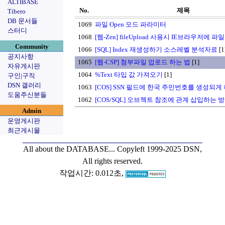
ALTIBASE
No.
제목
Tibero
DB 문서들
1069
파일 Open 모드 파라미터
스터디
1068
[웹-Zen] fileUpload 사용시 IE브라우저에 
Community
1066
[SQL] Index 재생성하기 소스레벨 분석자료
[1
공지사항
1065
[웹-CSP] 첨부파일 업로드 하는 법
[1]
자유게시판
1064
%Text 타입 값 가져오기
[1]
구인|구직
DSN 갤러리
1063
[COS] SSN 필드에 한국 주민번호를 생성되게
도움주신분들
1062
[COS/SQL] 오브젝트 참조에 관계 삽입하는 
Admin
운영게시판
최근게시물
All about the DATABASE...
Copyleft 1999-2025 DSN,
All rights reserved.
작업시간: 0.012초,