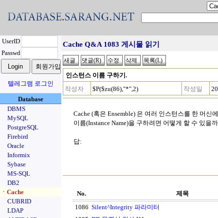
UserID
Cache Q&A 1083 게시물 읽기
Passwd
인스턴스 이름 구하기.
텔레그램 로그인
작성자
$P($zu(86),"*",2)
작성일
20
Database
DBMS
Cache (혹은 Ensemble) 은 여러 인스턴스를 한
MySQL
이름(Instance Name)을 구하려면 어떻게 할 수 있을까
PostgreSQL
Firebird
답:
$P($zu(86),"*",2)
Oracle
Informix
Sybase
MS-SQL
DB2
ㆍCache
No.
제목
CUBRID
1086
Silent^Integrity 파라미터
LDAP