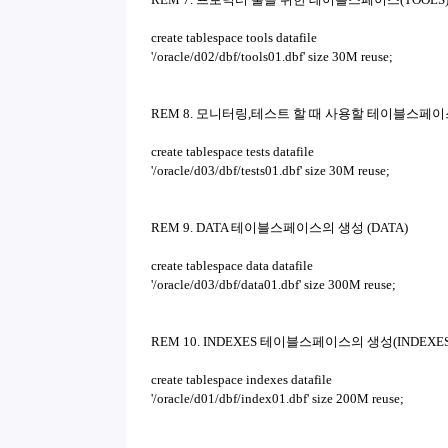
create tablespace tools datafile
'/oracle/d02/dbf/tools01.dbf' size 30M reuse;
REM 8. 모니터링,테스트 할 때 사용할 테이블스페이스
create tablespace tests datafile
'/oracle/d03/dbf/tests01.dbf' size 30M reuse;
REM 9. DATA 테이블스페이스의 생성 (DATA)
create tablespace data datafile
'/oracle/d03/dbf/data01.dbf' size 300M reuse;
REM 10. INDEXES 테이블스페이스의 생성(INDEXES
create tablespace indexes datafile
'/oracle/d01/dbf/index01.dbf' size 200M reuse;