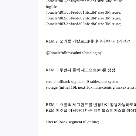
'/oracle/d01/dbf/systemhfc.dbf' size 30M reuse
logfile
'/oracle/d01/dbf/redo01hfc.dbf' size 3M reuse,
'/oracle/d02/dbf/redo02hfc.dbf' size 3M reuse,
'/oracle/d03/dbf/redo03hfc.dbf' size 3M reuse;
REM 2. 오라클 카탈로그(데이타딕셔너리)의 생성
@/oracle/rdbms/admin/catalog.sql
REM 3. 두번째 롤백 세그먼트(r0)를 생성
create rollback segment r0 tablespace system
storage (initial 16k next 16k minextents 2 maxextents 
REM 4. r0 롤백 세그먼트를 변경하여 활용가능하도록
REM 이것을 이용하여 다른 테이블스페이스를 생성할
alter rollback segment r0 online;