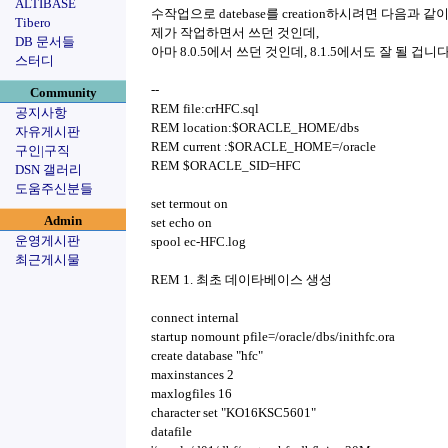
ALTIBASE
수작업으로 datebase를 creation하시려면 다음과 
Tibero
제가 작업하면서 쓰던 것인데,
DB 문서들
아마 8.0.5에서 쓰던 것인데, 8.1.5에서도 잘 될 겁니다. 
스터디
--
Community
REM file:crHFC.sql
공지사항
REM location:$ORACLE_HOME/dbs
자유게시판
REM current :$ORACLE_HOME=/oracle
구인|구직
REM $ORACLE_SID=HFC
DSN 갤러리
도움주신분들
set termout on
Admin
set echo on
운영게시판
spool ec-HFC.log
최근게시물
REM 1. 최초 데이타베이스 생성
connect internal
startup nomount pfile=/oracle/dbs/inithfc.ora
create database "hfc"
maxinstances 2
maxlogfiles 16
character set "KO16KSC5601"
datafile