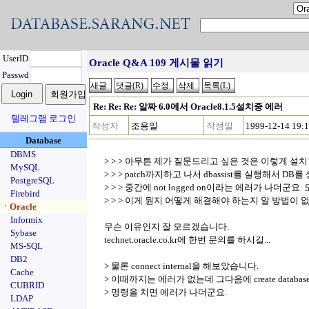
UserID
Oracle Q&A 109 게시물 읽기
Passwd
Re: Re: Re: 알짜 6.0에서 Oracle8.1.5설치중 에러
텔레그램 로그인
작성자
조용일
작성일
1999-12-14 19:
Database
DBMS
> > > 아무튼 제가 질문드리고 싶은 것은 이렇게 설
MySQL
> > > patch까지하고 나서 dbassist를 실행해서 D
PostgreSQL
> > > 중간에 not logged on이라는 에러가 나더군요.
Firebird
> > > 이게 뭔지 어떻게 해결해야 하는지 알 방법이 
ㆍOracle
Informix
무슨 이유인지 잘 모르겠습니다.
Sybase
technet.oracle.co.kr에 한번 문의를 하시길...
MS-SQL
DB2
> 물론 connect internal을 해보았습니다.
Cache
> 이때까지는 에러가 없는데 그다음에 create databa
CUBRID
> 명령을 치면 에러가 나더군요.
LDAP