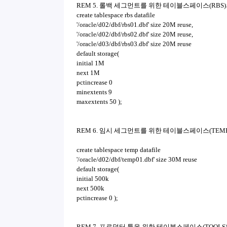
REM 5. 롤백 세그먼트를 위한 테이블스페이스(RBS
create tablespace rbs datafile
'/oracle/d02/dbf/rbs01.dbf' size 20M reuse,
'/oracle/d02/dbf/rbs02.dbf' size 20M reuse,
'/oracle/d03/dbf/rbs03.dbf' size 20M reuse
default storage(
initial 1M
next 1M
pctincrease 0
minextents 9
maxextents 50 );
REM 6. 임시 세그먼트를 위한 테이블스페이스(TEM
create tablespace temp datafile
'/oracle/d02/dbf/temp01.dbf' size 30M reuse
default storage(
initial 500k
next 500k
pctincrease 0 );
REM 7. 프로덕터 툴을 위한 테이블스페이스(TOOLS