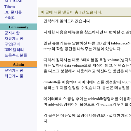
ALTIBASE
Tibero
DB 문서들
이 글에 대한 댓글이 총 1건 있습니다.
스터디
간략하게 알려드리겠습니다.
Community
자세한 내용은 메뉴얼을 참조하시면 더 편하실 것 같
공지사항
자유게시판
일단 큐브리드는 말씀하신 다른 DB 같이 tablespace의 개
구인|구직
temp의 작업 공간을 나눠주는 개념이 있습니다.
DSN 갤러리
도움주신분들
따라서 원하시는 대로 A테이블을 특정 volume(생각하시
Admin
터는 알아서 data volume으로 저장이 되고, 인덱스는 알
운영게시판
을 디스크 분할해서 사용하려고 하신다면 방법은 아
최근게시물
createdb를 이용하여 데이터베이스를 생성할 때 log 
성되는 위치를 설정할 수 있습니다. 옵션은 메뉴얼을
데이터베이스 생성 후에는 addvoldb명령어를 이용하여 da
며 addvoldb명령어의 옵션으로 각 volume의 위치
각 옵션은 메뉴얼에 설명이 나와있으나 설치한 계정에
다.