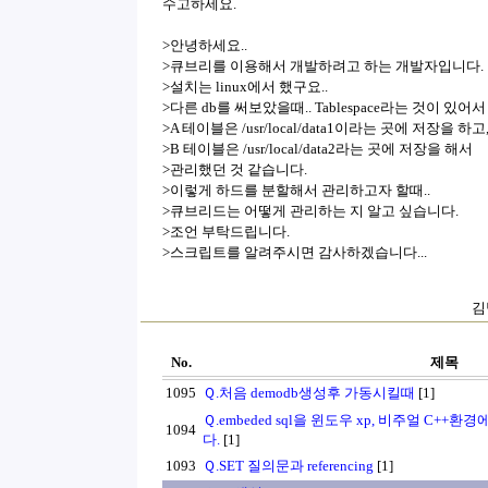
수고하세요.
>안녕하세요..
>큐브리를 이용해서 개발하려고 하는 개발자입니다.
>설치는 linux에서 했구요..
>다른 db를 써보았을때.. Tablespace라는 것이 있어서
>A 테이블은 /usr/local/data1이라는 곳에 저장을 하고
>B 테이블은 /usr/local/data2라는 곳에 저장을 해서
>관리했던 것 같습니다.
>이렇게 하드를 분할해서 관리하고자 할때..
>큐브리드는 어떻게 관리하는 지 알고 싶습니다.
>조언 부탁드립니다.
>스크립트를 알려주시면 감사하겠습니다...
김
No.
제목
1095
Ｑ.처음 demodb생성후 가동시킬때
[1]
Ｑ.embeded sql을 윈도우 xp, 비주얼 C+
1094
다.
[1]
1093
Ｑ.SET 질의문과 referencing
[1]