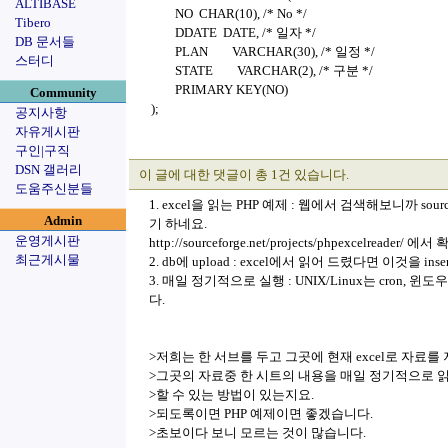
ALTIBASE
NO CHAR(10), /* No */
Tibero
DDATE DATE, /* 일자 */
DB 문서들
PLAN VARCHAR(30), /* 일정 */
스터디
STATE VARCHAR(2), /* 구분 */
PRIMARY KEY(NO)
Community
);
공지사항
자유게시판
구인|구직
DSN 갤러리
이 글에 대한 댓글이 총 1건 있습니다.
도움주신분들
1. excel을 읽는 PHP 예제 : 웹에서 검색해보니까 source
Admin
기 하네요.
운영게시판
http://sourceforge.net/projects/phpexcelreader/
최근게시물
2. db에 upload : excel에서 읽어 드렸다면 이것을
3. 매일 정기적으로 실행 : UNIX/Linux는 cro
다.
>저희는 한 서브를 두고 그곳에 현재 excel로 자료를
>그곳의 자료중 한 시트의 내용을 매일 정기적으로 읽어 
>할 수 있는 방법이 있는지요.
>되도록이면 PHP 예제이면 좋겠습니다.
>초보이다 보니 모르는 것이 많습니다.