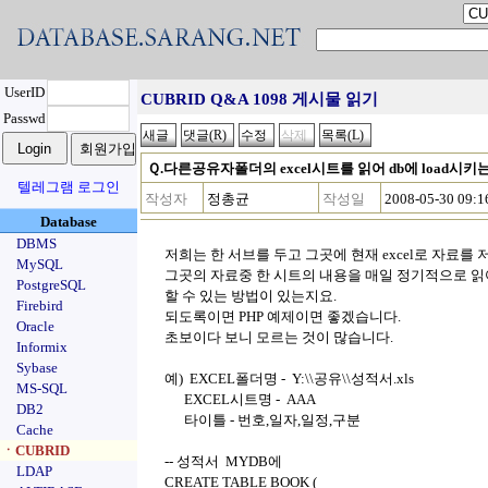
UserID
CUBRID Q&A 1098 게시물 읽기
Passwd
Ｑ.다른공유자폴더의 excel시트를 읽어 db에 load시키
텔레그램 로그인
작성자
정총균
작성일
2008-05-30 09:1
Database
DBMS
저희는 한 서브를 두고 그곳에 현재 excel로 자료를
MySQL
그곳의 자료중 한 시트의 내용을 매일 정기적으로 읽어 
PostgreSQL
할 수 있는 방법이 있는지요.
Firebird
되도록이면 PHP 예제이면 좋겠습니다.
Oracle
초보이다 보니 모르는 것이 많습니다.
Informix
Sybase
예) EXCEL폴더명 - Y:\\공유\\성적서.xls
MS-SQL
EXCEL시트명 - AAA
DB2
타이틀 - 번호,일자,일정,구분
Cache
ㆍCUBRID
-- 성적서 MYDB에
LDAP
CREATE TABLE BOOK (