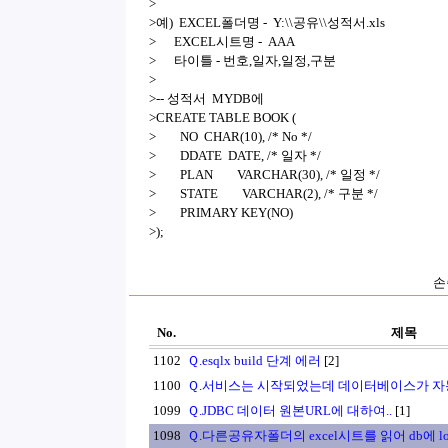
>
>예) EXCEL폴더명 - Y:\\공유\\성적서.xls
> EXCEL시트명 - AAA
> 타이틀 - 번호,일자,일정,구분
>
>-- 성적서 MYDB에
>CREATE TABLE BOOK (
> NO CHAR(10), /* No */
> DDATE DATE, /* 일자 */
> PLAN VARCHAR(30), /* 일정 */
> STATE VARCHAR(2), /* 구분 */
> PRIMARY KEY(NO)
>);
손
No.
제목
1102
Ｑ.esqlx build 단계 에러
[2]
1100
Ｑ.서비스는 시작되었는데 데이터베이스가 자
1099
Ｑ.JDBC 데이터 원본URL에 대하여..
[1]
1098
Ｑ.다른공유자폴더의 excel시트를 읽어 db에 