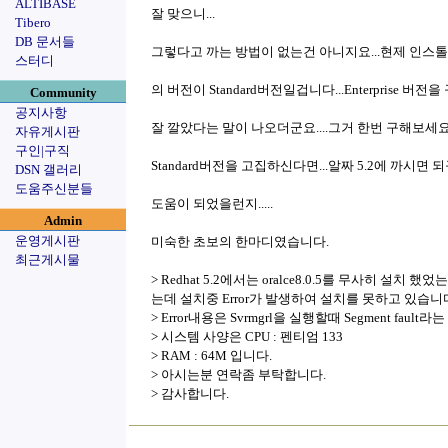
ALTIBASE
잘 맞으니...
Tibero
DB 문서들
그렇다고 까는 방법이 없는건 아니지요...현제 인스
스터디
의 버전이 Standard버전일겁니다...Enterprise 버전
Community
공지사항
잘 깔았다는 말이 나오더군요....그거 한번 구해보세요.
자유게시판
구인|구직
Standard버전을 고집하신다면...알짜 5.2에 까시면 되
DSN 갤러리
도움주신분들
도움이 되었을런지.....
Admin
운영게시판
미숙한 초보의 한마디였습니다.
최근게시물
> Redhat 5.2에서는 oralce8.0.5를 무사히 설치 했었는
는데 설치중 Error가 발생하여 설치를 못하고 있습니
> Error내용은 Svrmgrl을 실행할때 Segment fa
> 시스템 사양은 CPU : 펜티엄 133
> RAM : 64M 입니다.
> 아시는분 연락좀 부탁합니다.
> 감사합니다.