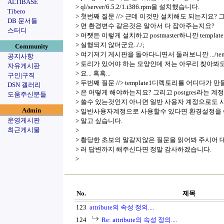
ALTIBASE
> ql/server/6.5.2/1.i386.rpm을 설치했습니다.
Tibero
> 첫번째 질문 //> 근데 이것만 설치해도 되는지요? 
DB 문서들
> 면 환경변수 같은것은 알아서 다 잡아주는지요?
스터디
> 어쨋든 이렇게 설치하고 postmaster하니깐 templ
> 실행되지 않더군요.././;
Community
> 여기저기 게시판을 돌아다니면서 둘러보니깐 .../templ
공지사항
> 토리가 있어야 하는 모양인데 저는 아무리 찾아봐
자유게시판
> 요... 흑흑...
구인|구직
> 두번째 질문 //> template1디렉토리를 어디다가
DSN 갤러리
> 은 어떻게 해야하는지요? 그리고 postgres라는 
도움주신분들
> 쓸수 있는것인지 아니면 일반 사용자 계정으로도
Admin
> 일반사용자계정으로 사용할수 있다면 환경설정을
운영게시판
> 알고 싶습니다.
최근게시물
>
> 황당한 초보의 말같지않은 질문을 읽어봐 주시어 
> 러 답변까지 해주신다면 정말 감사하겠습니다.
>
No.
제목
123
attribute의 속성 정의....
124
Re: attribute의 속성 정의....