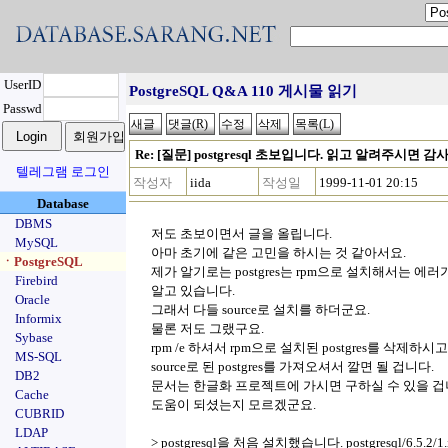
UserID
PostgreSQL Q&A 110 게시물 읽기
Passwd
Re: [질문] postgresql 초보입니다. 읽고 알려주시면 
텔레그램 로그인
작성자
iida
작성일
1999-11-01 20:15
Database
DBMS
저도 초보이면서 글을 올립니다.
MySQL
아마 초기에 같은 고민을 하시는 것 같아서요.
ㆍPostgreSQL
제가 알기로는 postgres는 rpm으로 설치해서는 에
Firebird
알고 있습니다.
Oracle
그래서 다들 source로 설치를 하더군요.
Informix
물론 저도 그랬구요.
Sybase
rpm /e 하셔서 rpm으로 설치된 postgres를 삭제하시고
MS-SQL
source로 된 postgres를 가져오셔서 깔면 될 겁니다.
DB2
문서는 한글화 프로젝트에 가시면 구하실 수 있을 겁
Cache
도움이 되셨는지 모르겠군요.
CUBRID
LDAP
> postgresql을 처음 설치했습니다. postgresql/6.5.2/1.i