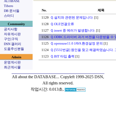
ALTIBASE
Tibero
No.
제목
DB 문서들
스터디
1129
Ｑ.설치와 관련된 문제입니다.
[1]
Community
1128
Ｑ.OLE연결오류
공지사항
1127
Ｑ.insert 중 에러가 발생합니다.
[1]
자유게시판
1126
Ｑ.ODBC드라이버 과거 버젼을 다운받을 수 
구인|구직
1125
Ｑ.opensuse11.0 JAVA 환경설정 문의
[1]
DSN 갤러리
도움주신분들
1124
Ｑ.[5532번글] 원인을 찾고 해결하였습니다. 그
1123
Ｑ.BIT 타입 출력
[1]
Admin
운영게시판
최근게시물
All about the DATABASE...
Copyleft 1999-2025 DSN,
All rights reserved.
작업시간: 0.013초,