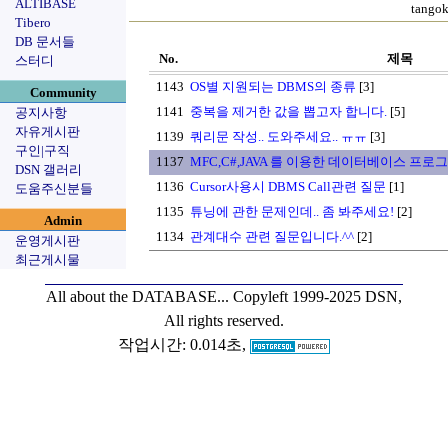
ALTIBASE
tang
Tibero
DB 문서들
No.
제목
스터디
1143
OS별 지원되는 DBMS의 종류
[3]
Community
1141
중복을 제거한 값을 뽑고자 합니다.
[5]
공지사항
자유게시판
1139
쿼리문 작성.. 도와주세요.. ㅠㅠ
[3]
구인|구직
1137
MFC,C#,JAVA 를 이용한 데이터베이스 프
DSN 갤러리
1136
Cursor사용시 DBMS Call관련 질문
[1]
도움주신분들
1135
튜닝에 관한 문제인데.. 좀 봐주세요!
[2]
Admin
1134
관계대수 관련 질문입니다.^^
[2]
운영게시판
최근게시물
All about the DATABASE...
Copyleft 1999-2025 DSN,
All rights reserved.
작업시간: 0.014초,