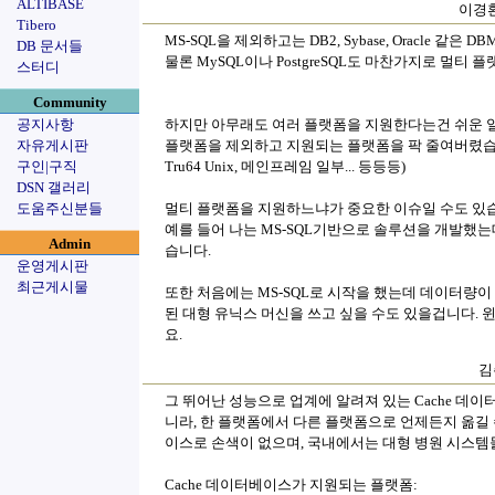
ALTIBASE
이경환(
Tibero
MS-SQL을 제외하고는 DB2, Sybase, Oracle 같
DB 문서들
물론 MySQL이나 PostgreSQL도 마찬가지로 멀티 
스터디
Community
공지사항
하지만 아무래도 여러 플랫폼을 지원한다는건 쉬운 일
자유게시판
플랫폼을 제외하고 지원되는 플랫폼을 팍 줄여버렸습니다. (HP-UX
구인|구직
Tru64 Unix, 메인프레임 일부... 등등등)
DSN 갤러리
도움주신분들
멀티 플랫폼을 지원하느냐가 중요한 이슈일 수도 있
예를 들어 나는 MS-SQL기반으로 솔루션을 개발했
Admin
습니다.
운영게시판
최근게시물
또한 처음에는 MS-SQL로 시작을 했는데 데이터량이
된 대형 유닉스 머신을 쓰고 싶을 수도 있을겁니다. 
요.
김
그 뛰어난 성능으로 업계에 알려져 있는 Cache 데
니라, 한 플랫폼에서 다른 플랫폼으로 언제든지 옮길
이스로 손색이 없으며, 국내에서는 대형 병원 시스템
Cache 데이터베이스가 지원되는 플랫폼: