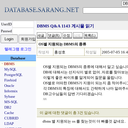
UserID
DBMS Q&A 1143 게시물 읽기
Passwd
OS별 지원되는 DBMS의 종류
텔레그램 로그인
작성자
홍성호
작성일
2005-07-05 16:
Database
ㆍDBMS
OS별 지원되는 DBMS의 종류에 대해서 알고 싶습니
MySQL
DB에 대해서는 선지식이 별로 없어..자료를 찾아보는 
PostgreSQL
이렇게 좋은 싸이트를 알게되어 질문을 올립니다.
Firebird
OS별로 어떠한 DBMS가 지원이 되는지 좀 적어주시고
Oracle
각 DBMS의 특징에 대해서도 간략하게 나마 알려주시
Informix
DB고수님들의 답변 기다리겠습니다.
Sybase
^^
MS-SQL
DB2
Cache
이 글에 대한 댓글이 총 3건 있습니다.
CUBRID
dbms 별 지원되는 os 를 찾는것이 더 빠를것 같네요..
LDAP