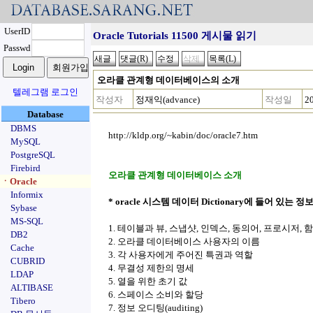
UserID
Oracle Tutorials 11500 게시물 읽기
Passwd
오라클 관계형 데이터베이스의 소개
텔레그램 로그인
작성자
정재익(advance)
작성일
2
Database
DBMS
http://kldp.org/~kabin/doc/oracle7.htm
MySQL
PostgreSQL
Firebird
오라클 관계형 데이터베이스 소개
ㆍOracle
Informix
* oracle 시스템 데이터 Dictionary에 들어 있는 정
Sybase
MS-SQL
1. 테이블과 뷰, 스냅샷, 인덱스, 동의어, 프로시
DB2
2. 오라클 데이터베이스 사용자의 이름
Cache
3. 각 사용자에게 주어진 특권과 역할
CUBRID
4. 무결성 제한의 명세
LDAP
5. 열을 위한 초기 값
ALTIBASE
6. 스페이스 소비와 할당
Tibero
7. 정보 오디팅(auditing)