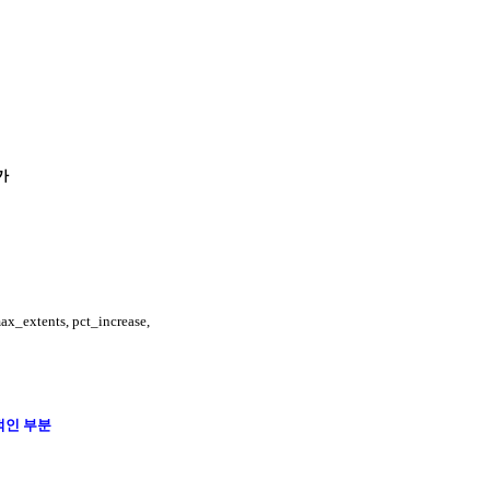
가
max_extents, pct_increase,
적인 부분