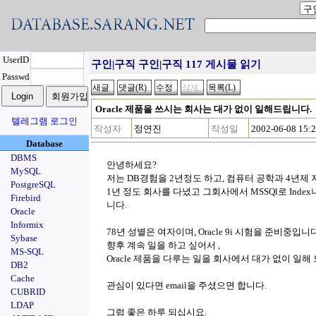
UserID
구인|구직 구인|구직 117 게시물 읽기
Passwd
Oracle 제품을 쓰시는 회사는 대가 없이 일해드립니다.
텔레그램 로그인
작성자
정연진
작성일
2002-06-08 15:
Database
DBMS
안녕하세요?
MySQL
저는 DB경험을 2년정도 하고, 컴퓨터 공학과 4년제
PostgreSQL
1년 정도 회사를 다녔고 그회사에서 MSSQl로 Ind
Firebird
니다.
Oracle
Informix
78년 성별은 여자이며, Oracle 9i 시험을 준비중입니다
Sybase
향후 계속 일을 하고 싶어서 ,
MS-SQL
Oracle 제품을 다루는 일을 회사에서 대가 없이 일해
DB2
Cache
관심이 있다면 email을 주셨으면 합니다.
CUBRID
LDAP
그럼 좋은 하루 되십시요.