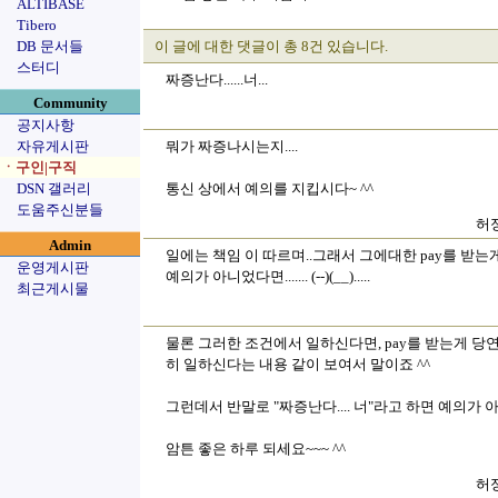
ALTIBASE
Tibero
DB 문서들
이 글에 대한 댓글이 총 8건 있습니다.
스터디
짜증난다......너...
Community
공지사항
자유게시판
뭐가 짜증나시는지....
ㆍ구인|구직
DSN 갤러리
통신 상에서 예의를 지킵시다~ ^^
도움주신분들
허정
Admin
일에는 책임 이 따르며..그래서 그에대한 pay를 받는게 아
운영게시판
예의가 아니었다면....... (--)(__).....
최근게시물
물론 그러한 조건에서 일하신다면, pay를 받는게 
히 일하신다는 내용 같이 보여서 말이죠 ^^
그런데서 반말로 "짜증난다.... 너"라고 하면 예의가 
암튼 좋은 하루 되세요~~~ ^^
허정