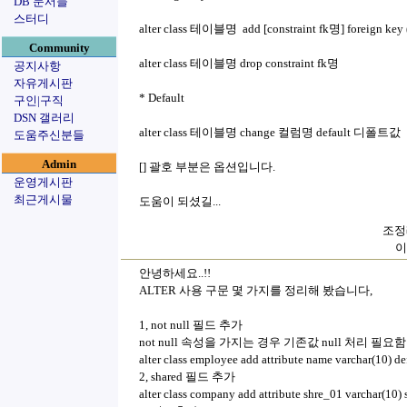
DB 문서들
스터디
alter class 테이블명 add [constraint fk명] foreign 
Community
alter class 테이블명 drop constraint fk명
공지사항
자유게시판
* Default
구인|구직
DSN 갤러리
alter class 테이블명 change 컬럼명 default 디폴트값
도움주신분들
Admin
[] 괄호 부분은 옵션입니다.
운영게시판
최근게시물
도움이 되셨길...
조정래
이
안녕하세요..!!
ALTER 사용 구문 몇 가지를 정리해 봤습니다,
1, not null 필드 추가
not null 속성을 가지는 경우 기존값 null 처리 필요함
alter class employee add attribute name varchar(10) defa
2, shared 필드 추가
alter class company add attribute shre_01 varchar(10) s