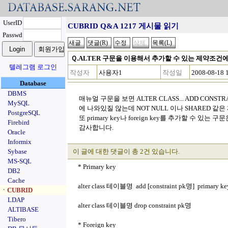
UserID
CUBRID Q&A 1217 게시물 읽기
Passwd
Ｑ.ALTER 구문을 이용해서 추가할 수 있는 제약조건
텔레그램 로그인
작성자
사용자1
작성일
2008-08-18 
Database
DBMS
매뉴얼 구문을 보면 ALTER CLASS... ADD CON
MySQL
에 나와있질 않는데 NOT NULL 이나 SHARED 
PostgreSQL
또 primary key나 foreign key를 추가할 수 있
Firebird
감사합니다.
Oracle
Informix
Sybase
이 글에 대한 댓글이 총 2건 있습니다.
MS-SQL
* Primary key
DB2
Cache
alter class 테이블명 add [constraint pk명] primary
ㆍCUBRID
LDAP
alter class 테이블명 drop constraint pk명
ALTIBASE
Tibero
* Foreign key