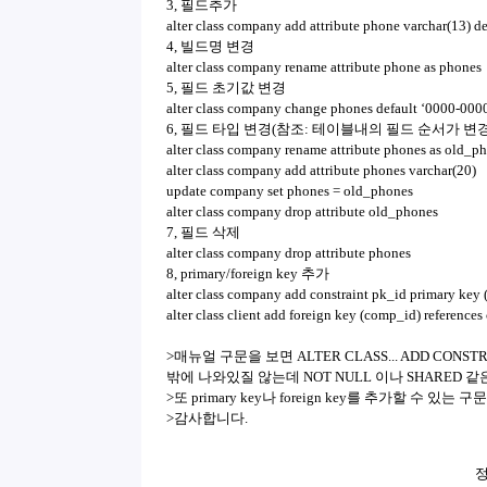
3, 필드추가
alter class company add attribute phone varchar(13) d
4, 빌드명 변경
alter class company rename attribute phone as phones
5, 필드 초기값 변경
alter class company change phones default ‘0000-000
6, 필드 타입 변경(참조: 테이블내의 필드 순서가 변경
alter class company rename attribute phones as old_p
alter class company add attribute phones varchar(20)
update company set phones = old_phones
alter class company drop attribute old_phones
7, 필드 삭제
alter class company drop attribute phones
8, primary/foreign key 추가
alter class company add constraint pk_id primary key
alter class client add foreign key (comp_id) referenc
>매뉴얼 구문을 보면 ALTER CLASS... ADD CON
밖에 나와있질 않는데 NOT NULL 이나 SHARED
>또 primary key나 foreign key를 추가할 수 있
>감사합니다.
정