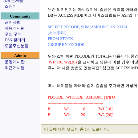
DB 문서들
스터디
무슨 의미인지는 아시겠지요. 일단은 쿼리를 아래와
DB는 ACCESS MDB이고 서버스크립트는 ASP입니
Community
공지사항
SELECT PDCODE, SUM(AMOUNT) AS TOTAL
자유게시판
(서브쿼리)
구인|구직
FROM STOCK
DSN 갤러리
GROUP BY PDCODE
도움주신분들
Admin
위와 같이 하면 PDCODE와 TOTAL은 나옵니다. 중
운영게시판
W1( 10), W2(20)
을 표시하고 싶은데 이럴 경우 어떻
최근게시물
혹시 더 나은 방법도 있는지요? 참고로 ACCESS MD
====================================
혹시 테이블을 아래와 같이 컬럼을 추가하면 어떻게 
PDCODE | WHCODE | AMOUNT | INFO
---------------------------------------------
P1 W1 10 'W1 [10]'
P1 W2 20 'W2 [20]'
이 글에 대한 댓글이 총 1건 있습니다.