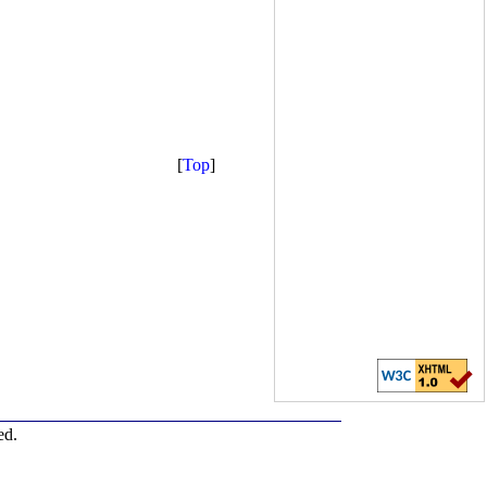
[
Top
]
ed.