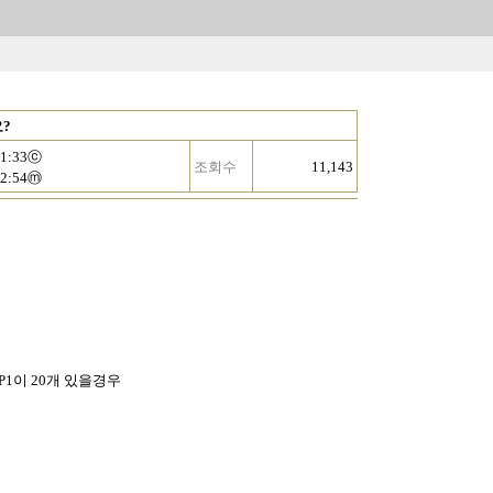
요?
11:33ⓒ
조회수
11,143
12:54ⓜ
 P1이 20개 있을경우