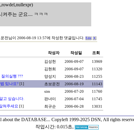
l,rowdel,nullexpr)
주는 군요.... ㅋㅋㅋ
운전님이 2006-08-19 13:57에 작성한 댓글입니다.
Edit
Ｘ
작성자
작성일
조회
김성헌
2006-09-07
13969
김현희
2006-09-07
11320
질의실행 ???
양성지
2006-08-23
11255
방법 있나요?
[1]
초보운전
2006-08-19
11143
sim
2006-07-20
11760
 알고 싶습니다.
판녀미
2006-07-04
11745
점 갈쳐주세요
[1]
최규순
2006-06-28
13031
l about the DATABASE...
Copyleft 1999-2025 DSN, All rights reserv
작업시간: 0.015초,