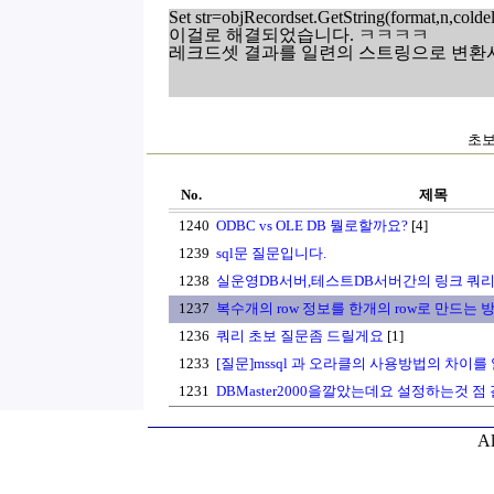
Set str=objRecordset.GetString(format,n,colde
이걸로 해결되었습니다. ㅋㅋㅋㅋ
레크드셋 결과를 일련의 스트링으로 변환시켜
초보
No.
제목
1240
ODBC vs OLE DB 뭘로할까요?
[4]
1239
sql문 질문입니다.
1238
실운영DB서버,테스트DB서버간의 링크 쿼리 
1237
복수개의 row 정보를 한개의 row로 만드는 
1236
쿼리 초보 질문좀 드릴게요
[1]
1233
[질문]mssql 과 오라클의 사용방법의 차이를
1231
DBMaster2000을깔았는데요 설정하는것 
Al