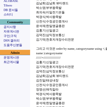
ALTIBASE
김남희|김남희 뷰티랜드
Tibero
박소영|부부왕족발
DB 문서들
최의속|이일전기온돌
스터디
박경식|박사왕족발
신전식|수정공인중개사
Community
윤석재|한일앵글총판
공지사항
김홍기|신일광고
자유게시판
김덕진|삼익정보통신
구인|구직
김기덕|천호자개장수리전문
DSN 갤러리
도움주신분들
그리고 이것은 order by name, categoryname usi
Admin
name |categoryname
운영게시판
//////+//////////////////
최근게시물
김홍기|신일광고
김기덕|천호자개장수리전문
김덕진|삼익정보통신
김남희|김남희 뷰티랜드
김진일|태성내장
신전식|수정공인중개사
정명선|매직칼라
박경식|박사왕족발
박소영|부부왕족발
윤석재|한일앵글총판