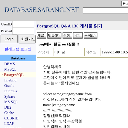
UserID
PostgreSQL Q&A 136 게시물 읽기
Passwd
psql에서 한글 sort질문!!!
텔레그램 로그인
작성자
이미선
작성일
1999-11-09 10:
Database
DBMS
안녕하세요..
MySQL
저번 질문에 대한 답변 정말 감사드립니다.
ㆍPostgreSQL
그런데 이번에도 또 문제가 발생을 하네요.
Firebird
문제는 sort문제인데요
Oracle
Informix
select name,categoryname from ...
Sybase
이것은 sort하기 전의 결과문입니다.
MS-SQL
name |categoryname
DB2
//////+//////////////////
Cache
정명선|매직칼라
CUBRID
이영식|이영식 복장학원
LDAP
김진일|태성내장