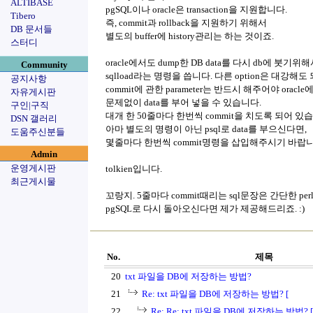
ALTIBASE
pgSQL이나 oracle은 transaction을 지원합니다.
Tibero
즉, commit과 rollback을 지원하기 위해서
DB 문서들
별도의 buffer에 history관리는 하는 것이죠.
스터디
oracle에서도 dump한 DB data를 다시 db에 붓기위
Community
sqlload라는 명령을 씁니다. 다른 option은 대강해도
공지사항
commit에 관한 parameter는 반드시 해주어야 oracl
자유게시판
문제없이 data를 부어 넣을 수 있습니다.
구인|구직
대개 한 50줄마다 한번씩 commit을 치도록 되어 있
DSN 갤러리
아마 별도의 명령이 아닌 psql로 data를 부으신다면,
도움주신분들
몇줄마다 한번씩 commit명령을 삽입해주시기 바랍니
Admin
운영게시판
tolkien입니다.
최근게시물
꼬랑지. 5줄마다 commit때리는 sql문장은 간단한 per
pgSQL로 다시 돌아오신다면 제가 제공해드리죠. :)
No.
제목
20
txt 파일을 DB에 저장하는 방법?
21
Re: txt 파일을 DB에 저장하는 방법? [
22
Re: Re: txt 파일을 DB에 저장하는 방법? [