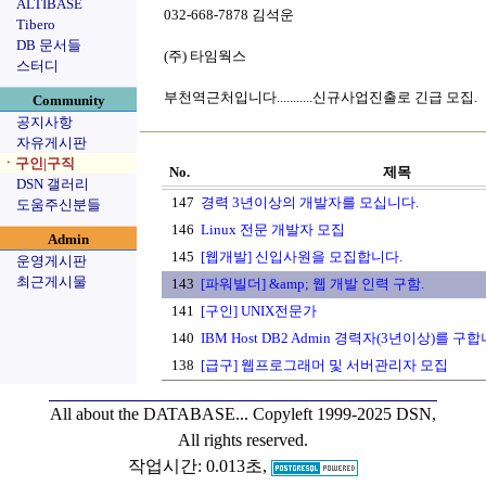
ALTIBASE
032-668-7878 김석운
Tibero
DB 문서들
(주) 타임웍스
스터디
부천역근처입니다...........신규사업진출로 긴급 모집.
Community
공지사항
자유게시판
ㆍ구인|구직
No.
제목
DSN 갤러리
147
경력 3년이상의 개발자를 모십니다.
도움주신분들
146
Linux 전문 개발자 모집
Admin
145
[웹개발] 신입사원을 모집합니다.
운영게시판
최근게시물
143
[파워빌더] &amp; 웹 개발 인력 구함.
141
[구인] UNIX전문가
140
IBM Host DB2 Admin 경력자(3년이상)를 구합
138
[급구] 웹프로그래머 및 서버관리자 모집
All about the DATABASE...
Copyleft 1999-2025 DSN,
All rights reserved.
작업시간: 0.013초,