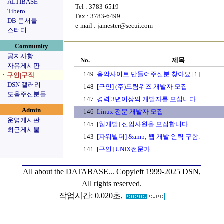
ALTIBASE
Tel : 3783-6519
Tibero
Fax : 3783-6499
DB 문서들
e-mail : jamester@secui.com
스터디
Community
공지사항
No.
제목
자유게시판
149
음악사이트 만들어주실분 찾아요
[1]
ㆍ구인|구직
DSN 갤러리
148
[구인] (주)드림위즈 개발자 모집
도움주신분들
147
경력 3년이상의 개발자를 모십니다.
Admin
146
Linux 전문 개발자 모집
운영게시판
145
[웹개발] 신입사원을 모집합니다.
최근게시물
143
[파워빌더] &amp; 웹 개발 인력 구함.
141
[구인] UNIX전문가
All about the DATABASE...
Copyleft 1999-2025 DSN,
All rights reserved.
작업시간: 0.020초,