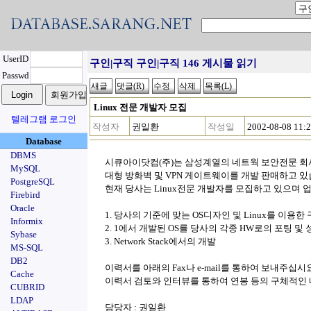
UserID
구인|구직 구인|구직 146 게시물 읽기
Passwd
Linux 전문 개발자 모집
텔레그램 로그인
작성자
권일환
작성일
2002-08-08 11:
Database
DBMS
시큐아이닷컴(주)는 삼성계열의 네트웍 보안전문 회
MySQL
대형 방화벽 및 VPN 게이트웨이를 개발 판매하고 있
PostgreSQL
현재 당사는 Linux전문 개발자를 모집하고 있으며 
Firebird
Oracle
1. 당사의 기준에 맞는 OS디자인 및 Linux를 이용한
Informix
2. 1에서 개발된 OS를 당사의 각종 HW로의 포팅 및
Sybase
3. Network Stack에서의 개발
MS-SQL
DB2
이력서를 아래의 Fax나 e-mail를 통하여 보내주십시요
Cache
이력서 검토와 인터뷰를 통하여 연봉 등의 구체적인 
CUBRID
LDAP
담당자 : 권일환