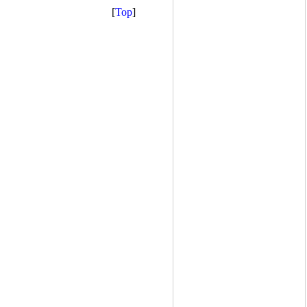
[
Top
]