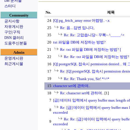
DB 문서들
스터디
No.
제목
Community
24
[Q] pg_fetch_array error 어렵땅.. -.x
공지사항
자유게시판
25
Re: 음....답변 입니다,
구인|구직
35
Re: Re: 고맙씁니당~ 꾸뽁~ ^_____^+
DSN 갤러리
20
txt 파일을 DB에 저장하는 방법?
도움주신분들
21
Re: txt 파일을 DB에 저장하는 방법? [
Admin
22
Re: Re: txt 파일을 DB에 저장하는 방법? 
운영게시판
최근게시물
16
[Q] postgreSQL 접속시 permission denied... 
17
Re: [Q] postgreSQL 접속시 permission den
19
Re: Re: Thank you, Sir! *^^*
15
character set에 관하여..
18
Re: character set에 관하여..
[1]
7
[급] 데이터 입력에서 query buffer max length of 
Re: [급] 데이터 입력에서 query buffer max le
8
exceeded
Re: Re: [급] 데이터 입력에서 query buffer 
9
exceeded