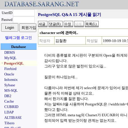
UserID
PostgreSQL Q&A 15 게시물 읽기
Passwd
character set에 관하여..
텔레그램 로그인
작성자
김철환
작성일
1999-10-19 10:
Database
DBMS
디비의 종류별로 게시판이 구분되어 Open을 하게
MySQL
감사드립니다.
ㆍPostgreSQL
그리구 앞으로 많은 발전이 있으시길...
Firebird
Oracle
질문이 하나있는데...
Informix
Sybase
다름아니라 저번에 제가 select에 문제가 있어서 질
MS-SQL
물론 아직 미해결 상태 이고요..
DB2
해서 한가지를 질문 합니다.
Cache
저는 알짜6.0을 사용하며 PostgreSQL은 //width
CUBRID
했다고 합니다.
LDAP
그러면 HTML meta tag의 Charset가 EUC/KR이 
ALTIBASE
정의되어 입력 받는것이랑 관계는 없는지요..
Tibero