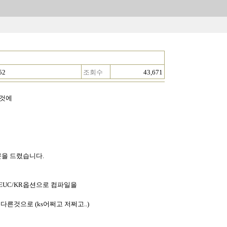
52
조회수
43,671
되것에
문을 드렸습니다.
/mb=EUC/KR옵션으로 컴파일을
아니 다른것으로 (ks어쩌고 저쩌고..)