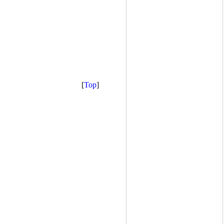
[
Top
]