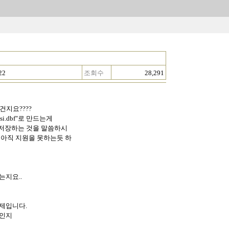
22
조회수
28,291
건지요????
msi.dbf"로 만드는게
티션에 저장하는 것을 말씀하시
는 아직 지원을 못하는듯 하
는지요..
제입니다.
것인지