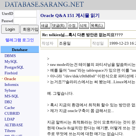
UserID
Oracle Q&A 151 게시물 읽기
Passwd
Re: tolkien님....혹시 다른 방안은 없는지요????
텔레그램 로그인
작성자
조용일
작성일
1999-12-23 16:
Database
DBMS
>
MySQL
> raw mode라는건 테이블의 파티셔닝을 말씀하시는
PostgreSQL
> 예를 들어 "imsi"라는 tablespace가 있으면 이를 "i
Firebird
> 아니라 "/dev/dsk/c0t0d0s0" 이런식으로 파
ㆍOracle
> 는거죠??솔라리스에서는 써 봤는데...Linux에서
Informix
Sybase
예. 그렇습니다.
MS-SQL
DB2
> 혹시 지금의 환경에서 최적화 할수 있는 방안은 없
Cache
> 제가 지금 oracle구축이 쫌 급해서요...
CUBRID
LDAP
지금 말하시는 최적화라는 것이 모호하다는 것이 문
ALTIBASE
현재 Oracle 8i설치만 한다는 얘기뿐, 어떻게 쓰는 
Tibero
주로 무엇에 쓰는지에 대한 얘기는 없습니다.