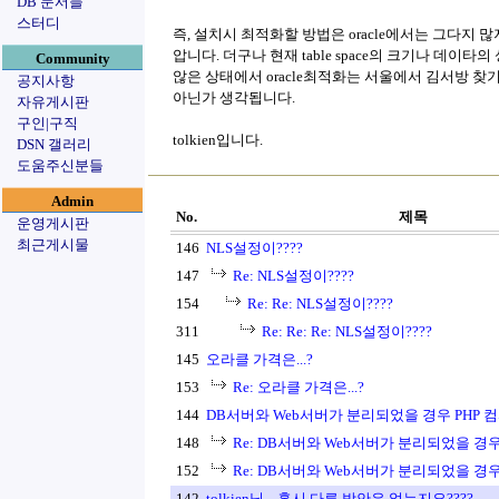
DB 문서들
스터디
즉, 설치시 최적화할 방법은 oracle에서는 그다지 
압니다. 더구나 현재 table space의 크기나 데이타
Community
않은 상태에서 oracle최적화는 서울에서 김서방 찾
공지사항
아닌가 생각됩니다.
자유게시판
구인|구직
tolkien입니다.
DSN 갤러리
도움주신분들
Admin
No.
제목
운영게시판
최근게시물
146
NLS설정이????
147
Re: NLS설정이????
154
Re: Re: NLS설정이????
311
Re: Re: Re: NLS설정이????
145
오라클 가격은...?
153
Re: 오라클 가격은...?
144
DB서버와 Web서버가 분리되었을 경우 PHP 
148
Re: DB서버와 Web서버가 분리되었을 경우
152
Re: DB서버와 Web서버가 분리되었을 경우
142
tolkien님....혹시 다른 방안은 없는지요????