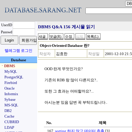
UserID
DBMS Q&A 156 게시물 읽기
Passwd
Object-Oriented Database 란?
텔레그램 로그인
작성자
김효한
작성일
2001-12-10 21:
Database
ㆍDBMS
OOD 란게 무엇인가요?
MySQL
PostgreSQL
기존의 RDB 랑 많이 다른지요?..
Firebird
Oracle
또한 그 효과는 어떠할까요?...
Informix
Sybase
아시는분 있음 답변 꼭 부탁드립니다..
MS-SQL
DB2
Cache
CUBRID
No.
제목
LDAP
167
sorting 하지 않고 데이터 추출
[3]