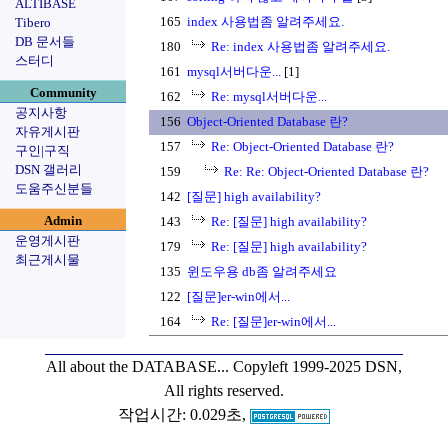
ALTIBASE
165
index 사용법좀 알려주세요.
Tibero
DB 문서들
180
Re: index 사용법좀 알려주세요.
스터디
161
mysql서버다운...
[1]
Community
162
Re: mysql서버다운...
공지사항
156
Object-Oriented Database 란?
자유게시판
157
Re: Object-Oriented Database 란?
구인|구직
DSN 갤러리
159
Re: Re: Object-Oriented Database 란?
도움주신분들
142
[질문] high availability?
Admin
143
Re: [질문] high availability?
운영게시판
179
Re: [질문] high availability?
최근게시물
135
윈도우용 db좀 알려주세요
122
[질문]er-win에서...
164
Re: [질문]er-win에서...
All about the DATABASE...
Copyleft 1999-2025 DSN,
All rights reserved.
작업시간: 0.029초,