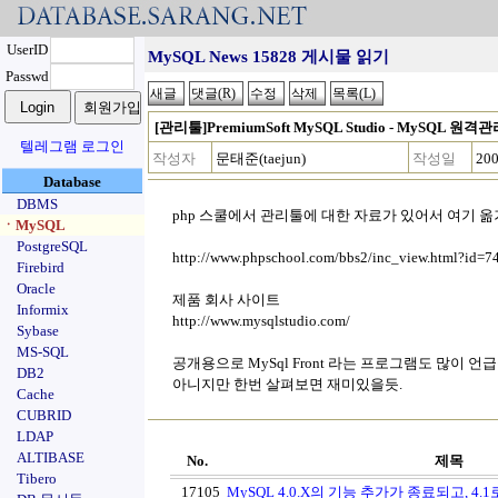
UserID
MySQL News 15828 게시물 읽기
Passwd
[관리툴]PremiumSoft MySQL Studio - MySQL 원격
텔레그램 로그인
작성자
문태준(taejun)
작성일
200
Database
DBMS
php 스쿨에서 관리툴에 대한 자료가 있어서 여기 
ㆍMySQL
PostgreSQL
http://www.phpschool.com/bbs2/inc_view.html?id
Firebird
Oracle
제품 회사 사이트
Informix
http://www.mysqlstudio.com/
Sybase
MS-SQL
공개용으로 MySql Front 라는 프로그램도 많이 언
DB2
아니지만 한번 살펴보면 재미있을듯.
Cache
CUBRID
LDAP
ALTIBASE
No.
제목
Tibero
17105
MySQL 4.0.X의 기능 추가가 종료되고, 4.