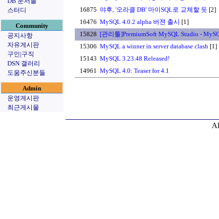
DB 문서들
16875
야후, '오라클 DB' 마이SQL로 교체할 듯
[2]
스터디
16476
MySQL 4.0.2 alpha 버젼 출시
[1]
Community
15828
[관리툴]PremiumSoft MySQL Studio - M
공지사항
자유게시판
15306
MySQL a winner in server database clash
[1]
구인|구직
15143
MySQL 3.23.48 Released!
DSN 갤러리
14961
MySQL 4.0: Teaser for 4.1
도움주신분들
Admin
운영게시판
최근게시물
Al