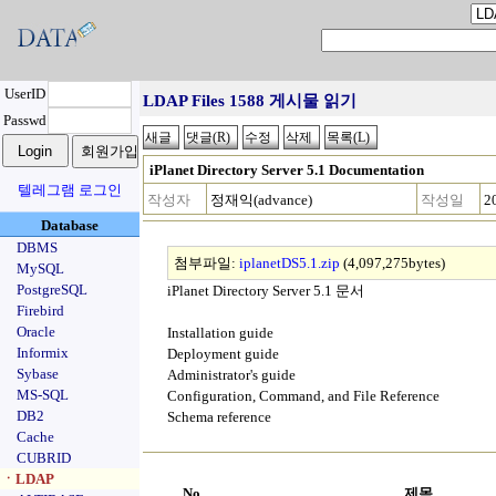
UserID
LDAP Files 1588 게시물 읽기
Passwd
iPlanet Directory Server 5.1 Documentation
텔레그램 로그인
작성자
정재익(advance)
작성일
2
Database
DBMS
첨부파일:
iplanetDS5.1.zip
(4,097,275bytes)
MySQL
PostgreSQL
iPlanet Directory Server 5.1 문서
Firebird
Oracle
Installation guide
Informix
Deployment guide
Sybase
Administrator's guide
MS-SQL
Configuration, Command, and File Reference
DB2
Schema reference
Cache
CUBRID
ㆍLDAP
No.
제목