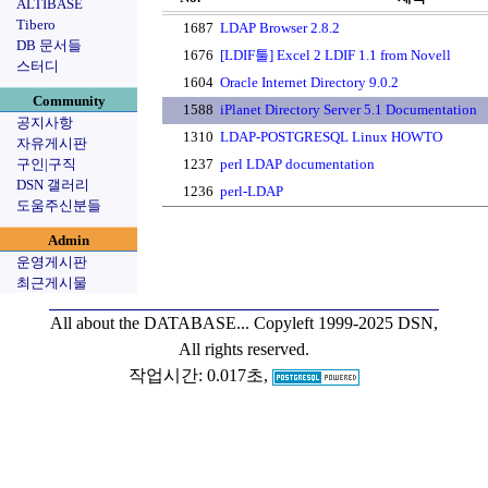
ALTIBASE
Tibero
1687
LDAP Browser 2.8.2
DB 문서들
1676
[LDIF툴] Excel 2 LDIF 1.1 from Novell
스터디
1604
Oracle Internet Directory 9.0.2
Community
1588
iPlanet Directory Server 5.1 Documentation
공지사항
1310
LDAP-POSTGRESQL Linux HOWTO
자유게시판
구인|구직
1237
perl LDAP documentation
DSN 갤러리
1236
perl-LDAP
도움주신분들
Admin
운영게시판
최근게시물
All about the DATABASE...
Copyleft 1999-2025 DSN,
All rights reserved.
작업시간: 0.017초,