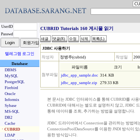
UserID
CUBRID Tutorials 160 게시물 읽기
Passwd
JDBC 사용하기
텔레그램 로그인
작성자
정병주(cubrid)
작성일
200
Database
파일이름
크기
I
DBMS
첨부파일
jdbc_app_sample.doc
314. KB
MySQL
PostgreSQL
jdbc_app_sample.zip
279.33 KB
Firebird
Oracle
본 문서는 JDBC 인터페이스를 통해 CUBRID를 사용
Informix
CUBRID에 대해서는 별도로 설명하지 않고, JDBC 드라
Sybase
통해 데이터를 조회, 추가하는 방법을 설명합니다.
MS-SQL
DB2
JDBC 드라이버에서 Connection을 관리하는 방법에는
Cache
ConnectionPoolDataSource를 이용한 JNDI 방식
ㆍCUBRID
용한 방식입니다.
LDAP