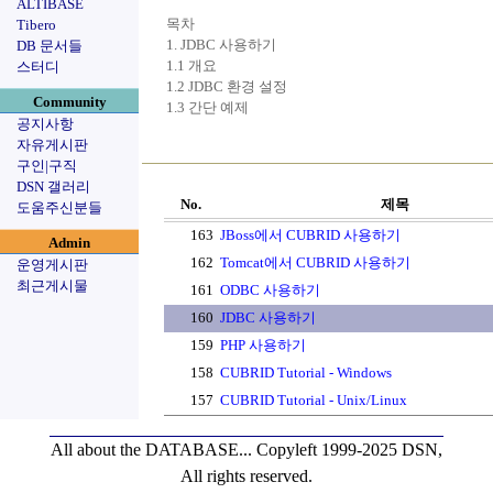
ALTIBASE
목차
Tibero
1. JDBC 사용하기
DB 문서들
1.1 개요
스터디
1.2 JDBC 환경 설정
Community
1.3 간단 예제
공지사항
자유게시판
구인|구직
DSN 갤러리
No.
제목
도움주신분들
163
JBoss에서 CUBRID 사용하기
Admin
162
Tomcat에서 CUBRID 사용하기
운영게시판
최근게시물
161
ODBC 사용하기
160
JDBC 사용하기
159
PHP 사용하기
158
CUBRID Tutorial - Windows
157
CUBRID Tutorial - Unix/Linux
All about the DATABASE...
Copyleft 1999-2025 DSN,
All rights reserved.