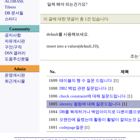
ALTIBASE
일케 해야 되는건가요?
Tibero
DB 문서들
스터디
이 글에 대한 댓글이 총 1건 있습니다.
Community
default를 사용해보세요.
공지사항
자유게시판
insert into a values(default,10);
구인|구직
DSN 갤러리
조는 
도움주신분들
Admin
No.
제목
운영게시판
1699
테이블의 행 수 질문 드립니다.
[1]
최근게시물
1698
DB2 백업 관련 질문입니다.
[1]
1696
check constraint에 대해 질문드립니다.
[1]
1695
identity 컬럼에 대해 질문드립니다.
[1]
1694
DB를 복제하거나 백업이미지로 다른이름으
1693
오랜만에 들렸는데 활동이 활발이 잘되는것 
1691
codepage질문
[1]