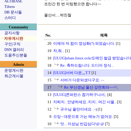
ALTIBASE
조만간 한 번 미팅했으면 합니다~~
Tibero
DB 문서들
울산서.....박진철
스터디
Community
공지사항
No.
제목
ㆍ자유게시판
20
이제야 저 컴이 정상화(?) 되었습니다.
[1]
구인|구직
DSN 갤러리
19
차,줘...
[1]
도움주신분들
16
[ULUG]ulsan.linux.or.kr도메인 발급 받았습니다
Admin
18
Re: 축하드립니다. 드디어 정식...
운영게시판
14
[ULUG]서버 다운,,,,T.T
[1]
최근게시물
15
서버가 다운되셨다구요. -.-
17
Re:부산경남 울산 강연회라~~^^;
13
[ULUG]콘퍼런스 참가하구나서,.
[4]
11
지찌지.. 안녕하세요..지지.. 여긴 서울..
[3]
12
규수님 올만이네요. :-)
[1]
9
으잉~ 대문으로 가는 메뉴가 없어요.
[5]
10
앗... 지성님 반갑심다!@.@
[7]