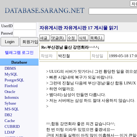
UserID
자유게시판 자유게시판 17 게시물 읽기
Passwd
Re:부산경남 울산 강연회라~~^^;
텔레그램 로그인
작성자
박진철
작성일
1999-05-18 17:
Database
DBMS
> ULUG의 서버가 맛가다니 그런 황당한 일을 겪으셨
MySQL
> 빠른 시일내에 복구가 되길 바랍니다.
PostgreSQL
> 그런데 진철님 다음에 부산/경남/울산 합동 LINUX
Firebird
> 하면 어떨까요.
Oracle
> 뱀다리) 삼성이 만들면 다릅니다.
Informix
> 저는 서버에는 삼성 하드 절대 사용하지 않습니다.
Sybase
>
MS-SQL
DB2
Cache
^^;합동 강연회라 좋은 의견 같습니다^^;
CUBRID
한 번 미팅 이라두 있었으면 좋겠네요~~
LDAP
근데 저희들 실력이 아직 많이 미흡해서~~ 이거 큰일이군