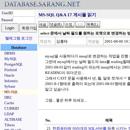
UserID
MS-SQL Q&A 17 게시물 읽기
Passwd
select 문에서 날짜 필드를 원하는 포멧으로 변경하는 
텔레그램 로그인
작성자
김흥태
작성일
2001-08-06 10:
Database
DBMS
mysql을 사용하다가 mssql로 변경하는 작업을 진행
MySQL
그런데 mysql에서는 날짜 필드의 data를 reading할
PostgreSQL
2001-08-01같이 reading이 되는데 mssql에서는 2001
Firebird
READING이 되더군요...
Oracle
그래서 CAST 문을 사용해서 년, 월, 달로 쪼개서 '+
Informix
2001-8-1형태로 출력이 되는데 2001-08-01형태
Sybase
알고 싶습니다.
ㆍMS-SQL
DB2
그럼... 좋은 하루 되세요...
Cache
CUBRID
LDAP
ALTIBASE
No.
제목
Tibero
21
한컴퓨터에 여러개의 SQL서버를 등록 시키는 