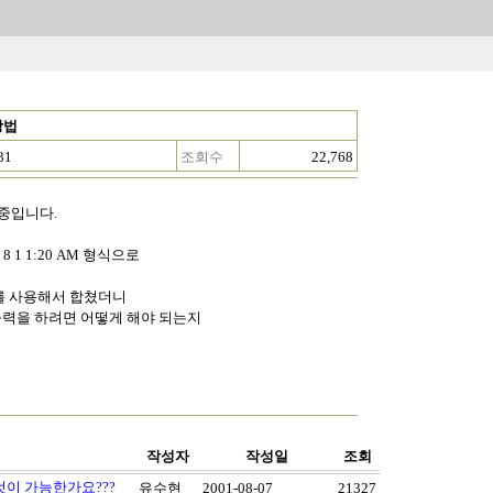
방법
31
조회수
22,768
 중입니다.
때
 8 1 1:20 AM 형식으로
' 를 사용해서 합쳤더니
로 출력을 하려면 어떻게 해야 되는지
작성자
작성일
조회
것이 가능한가요???
유수현
2001-08-07
21327