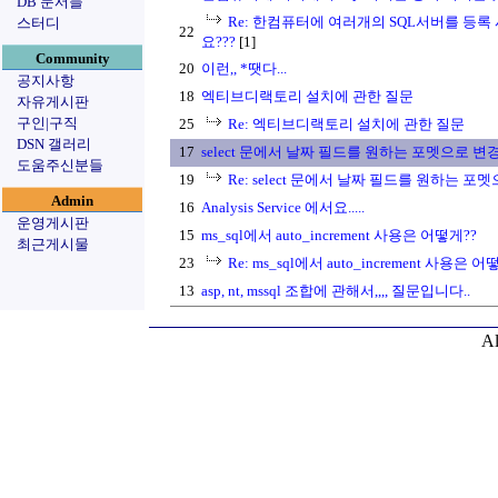
DB 문서들
Re: 한컴퓨터에 여러개의 SQL서버를 등록
스터디
22
요???
[1]
Community
20
이런,, *땟다...
공지사항
18
엑티브디랙토리 설치에 관한 질문
자유게시판
구인|구직
25
Re: 엑티브디랙토리 설치에 관한 질문
DSN 갤러리
17
select 문에서 날짜 필드를 원하는 포멧으로 
도움주신분들
19
Re: select 문에서 날짜 필드를 원하는 
Admin
16
Analysis Service 에서요.....
운영게시판
15
ms_sql에서 auto_increment 사용은 어떻게??
최근게시물
23
Re: ms_sql에서 auto_increment 사용은 어
13
asp, nt, mssql 조합에 관해서,,,, 질문입니다..
Al